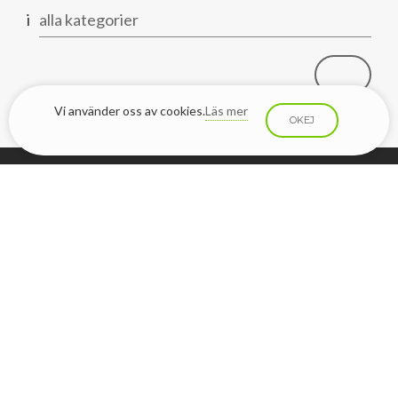
i
alla kategorier
Vi använder oss av cookies.
Läs mer
OKEJ
Svebio, Kammakargatan 22, 111 40, Stockholm
Telefon: 08-441 70 80
info@svebio.se
Kontakt