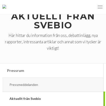
AKTUELLT FRÅN
SVEBIO
MENY
Här hittar du information från oss, debattinlägg, nya
rapporter, intressanta artiklar och annat som vi tycker är
VI VERKAR FÖR
viktigt!
OM BIOENERGI
Svebios valmanifest 2026
PRESS
Styrmedel
Aktuella frågor
Pressrum
Ger förbränning en kolskuld?
MEDLEMSKAP
Koldioxidskatt
Biovärme
Pressmeddelanden
Det finns inget liv utan förbränning
EVENEMANG
Besvarade remisser
Biodrivmedel
Associerad medlem
Finns det tillräckligt med biomassa?
Aktuellt från Svebio
2026
Remisser på gång
Biokraft
Privat medlem
MER
Försörjningstrygghet