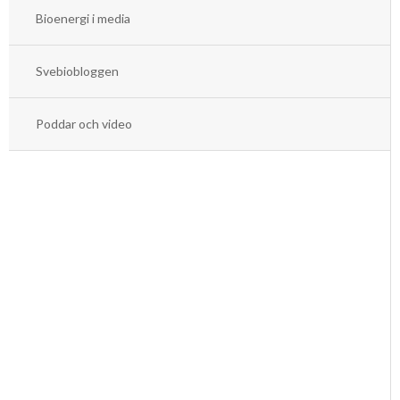
Mars
Mars
Bioenergi i media
Januari
Februari
Svebiobloggen
Januari
Poddar och video