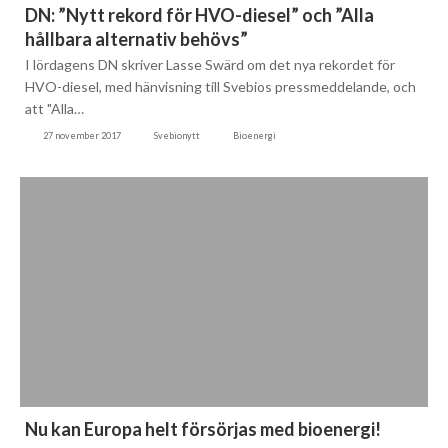
DN: ”Nytt rekord för HVO-diesel” och ”Alla
hållbara alternativ behövs”
I lördagens DN skriver Lasse Swärd om det nya rekordet för
HVO-diesel, med hänvisning till Svebios pressmeddelande, och
att "Alla…
27 november 2017
Svebionytt
Bioenergi
Nu kan Europa helt försörjas med bioenergi!