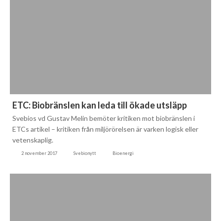
ETC: Biobränslen kan leda till ökade utsläpp
Svebios vd Gustav Melin bemöter kritiken mot biobränslen i
ETCs artikel – kritiken från miljörörelsen är varken logisk eller
vetenskaplig.
2 november 2017
Svebionytt
Bioenergi