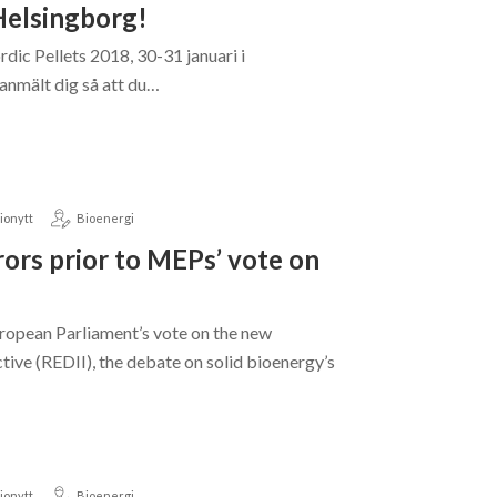
 Helsingborg!
rdic Pellets 2018, 30-31 januari i
anmält dig så att du…
ionytt
Bioenergi
ors prior to MEPs’ vote on
ropean Parliament’s vote on the new
ive (REDII), the debate on solid bioenergy’s
ionytt
Bioenergi