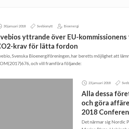
30 januari 2018
Svebionytt
Bioenergi
vebios yttrande över EU-kommissionens f
O2-krav för lätta fordon
vebio, Svenska Bioenergiföreningen, har beretts möjlighet att lä
OM(2017)676, och vill framföra följande:
23 januari 2018
Sveb
Alla dessa före
och göra affär
2018 Conferen
Det närmar sig Nordic P