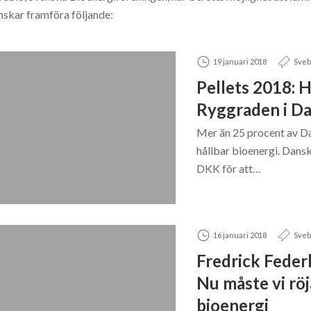
nskar framföra följande:
19 januari 2018
Sveb
Pellets 2018: H
Ryggraden i D
Mer än 25 procent av D
hållbar bioenergi. Dansk
DKK för att…
16 januari 2018
Sveb
Fredrick Feder
Nu måste vi rö
bioenergi