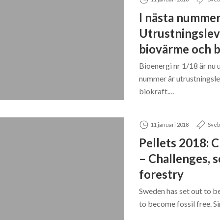
I nästa nummer
Utrustningslev
biovärme och b
Bioenergi nr 1/18 är nu
nummer är utrustningsl
biokraft.…
11 januari 2018
Sveb
Pellets 2018: 
– Challenges, s
forestry
Sweden has set out to be 
to become fossil free. S