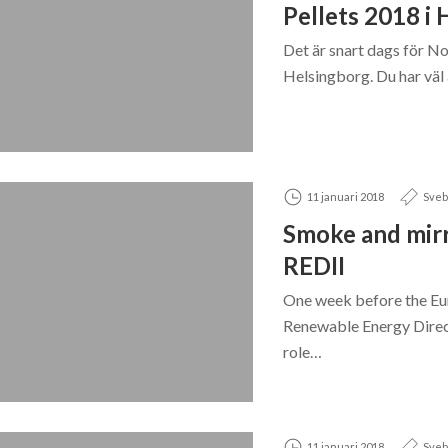
Pellets 2018 i
Det är snart dags för No
Helsingborg. Du har väl 
11 januari 2018
Sveb
Smoke and mirr
REDII
One week before the Eu
Renewable Energy Direct
role…
11 januari 2018
Sveb