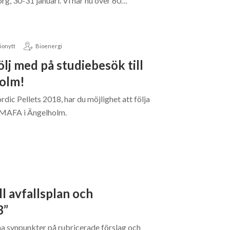
rg, 30-31 januari. Vi har nu över 60…
ionytt
Bioenergi
ölj med på studiebesök till
olm!
rdic Pellets 2018, har du möjlighet att följa
l MAFA i Ängelholm.
ll avfallsplan och
3”
na synpunkter på rubricerade förslag och