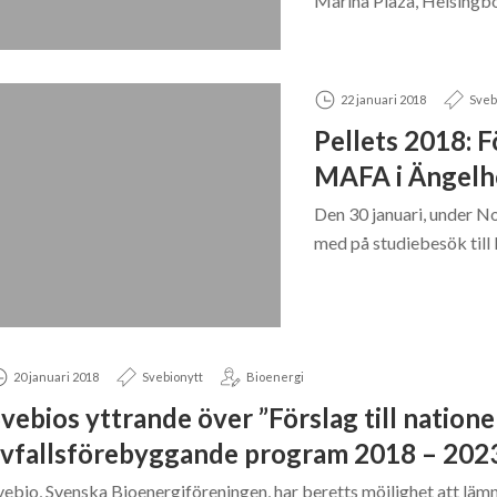
Marina Plaza, Helsingbo
22 januari 2018
Sveb
Pellets 2018: F
MAFA i Ängelh
Den 30 januari, under No
med på studiebesök til
20 januari 2018
Svebionytt
Bioenergi
vebios yttrande över ”Förslag till natione
vfallsförebyggande program 2018 – 202
vebio, Svenska Bioenergiföreningen, har beretts möjlighet att läm