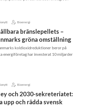
ionytt
Bioenergi
ållbara bränslepellets –
anmarks gröna omställning
anmarks koldioxidreduktioner beror på
a energiföretag har investerat 10 miljarder
ionytt
Bioenergi
ley och 2030-sekreteriatet:
ja upp och rädda svensk