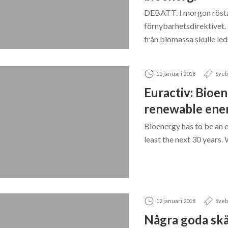
DEBATT. I morgon röst
förnybarhetsdirektivet.
från biomassa skulle leda 
15 januari 2018
Sveb
Euractiv: Bioen
renewable ener
Bioenergy has to be an e
least the next 30 years
12 januari 2018
Sveb
Några goda skäl 