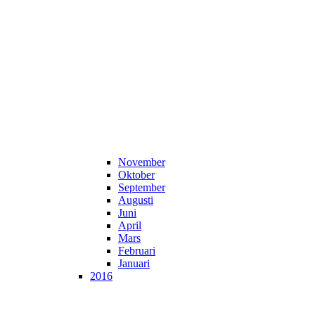
November
Oktober
September
Augusti
Juni
April
Mars
Februari
Januari
2016