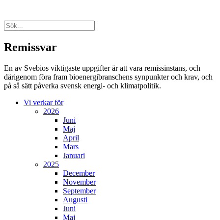
Remissvar
En av Svebios viktigaste uppgifter är att vara remissinstans, och
därigenom föra fram bioenergibranschens synpunkter och krav, och
på så sätt påverka svensk energi- och klimatpolitik.
Vi verkar för
2026
Juni
Maj
April
Mars
Januari
2025
December
November
September
Augusti
Juni
Maj