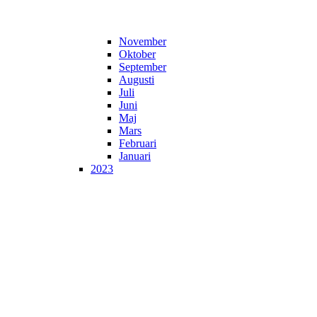
November
Oktober
September
Augusti
Juli
Juni
Maj
Mars
Februari
Januari
2023