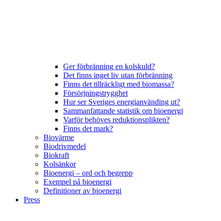
Ger förbränning en kolskuld?
Det finns inget liv utan förbränning
Finns det tillräckligt med biomassa?
Försörjningstrygghet
Hur ser Sveriges energianvänding ut?
Sammanfattande statistik om bioenergi
Varför behöves reduktionsplikten?
Finns det mark?
Biovärme
Biodrivmedel
Biokraft
Kolsänkor
Bioenergi – ord och begrepp
Exempel på bioenergi
Definitioner av bioenergi
Press