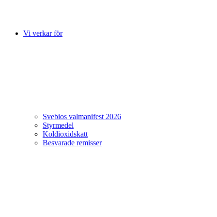
Vi verkar för
Svebios valmanifest 2026
Styrmedel
Koldioxidskatt
Besvarade remisser