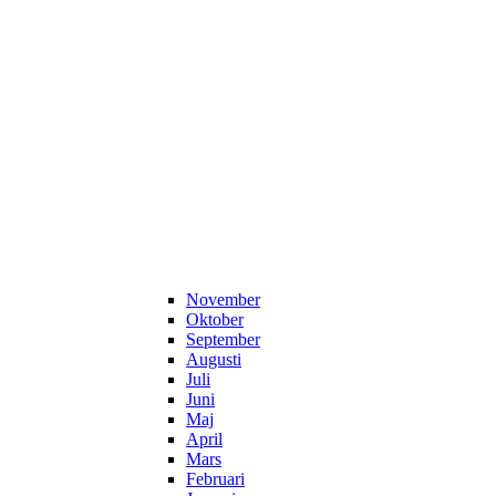
November
Oktober
September
Augusti
Juli
Juni
Maj
April
Mars
Februari