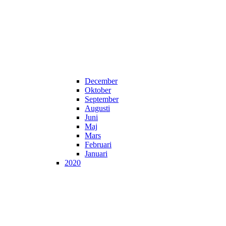
December
Oktober
September
Augusti
Juni
Maj
Mars
Februari
Januari
2020