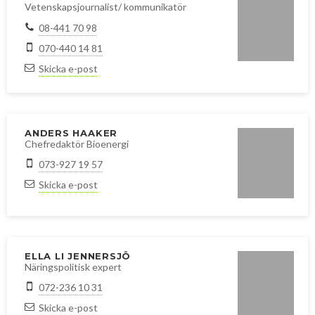
Vetenskapsjournalist/ kommunikatör
Mars
Mars
08-441 70 98
Januari
Februari
070-440 14 81
Januari
Skicka e-post
ANDERS HAAKER
Chefredaktör Bioenergi
073-927 19 57
Skicka e-post
ELLA LI JENNERSJÖ
Näringspolitisk expert
072-236 10 31
Skicka e-post