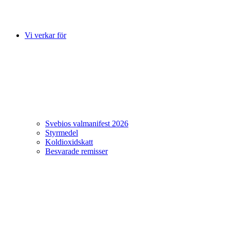
Vi verkar för
Svebios valmanifest 2026
Styrmedel
Koldioxidskatt
Besvarade remisser