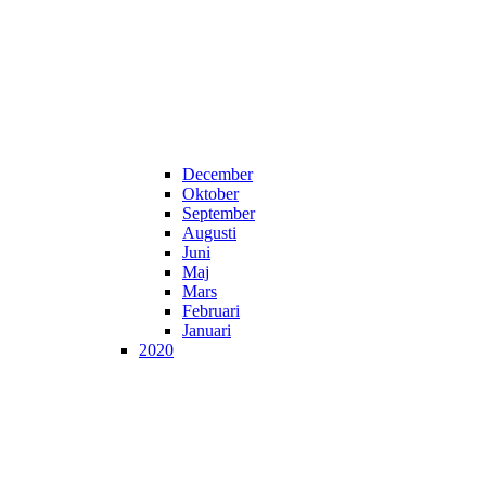
December
Oktober
September
Augusti
Juni
Maj
Mars
Februari
Januari
2020