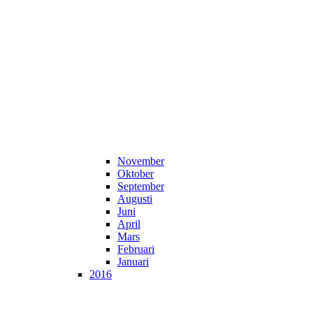
November
Oktober
September
Augusti
Juni
April
Mars
Februari
Januari
2016