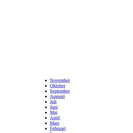
November
Oktober
September
Augusti
Juli
Juni
Maj
April
Mars
Februari