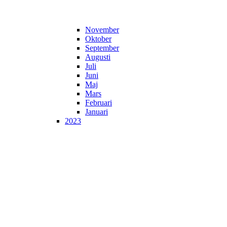
November
Oktober
September
Augusti
Juli
Juni
Maj
Mars
Februari
Januari
2023