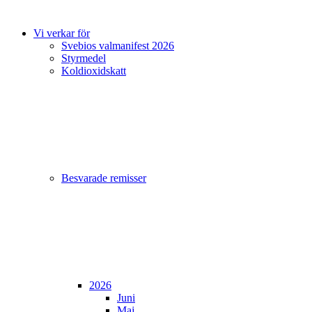
Vi verkar för
Svebios valmanifest 2026
Styrmedel
Koldioxidskatt
Besvarade remisser
2026
Juni
Maj