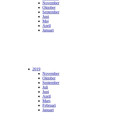
November
Oktober
September
Juni
Maj
April
Januari
2019
November
Oktober
September
Juli
Juni
April
Mars
Februari
Januari