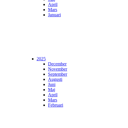
April
Mars
Januari
2025
December
November
September
Augusti
Juni
Maj
April
Mars
Februari