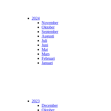
2024
November
Oktober
September
Augusti
Juli
Juni
Maj
Mars
Februari
Januari
2023
December
Oktober