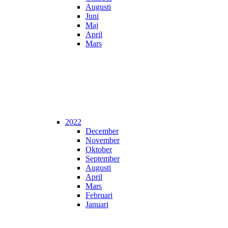
Augusti
Juni
Maj
April
Mars
2022
December
November
Oktober
September
Augusti
April
Mars
Februari
Januari