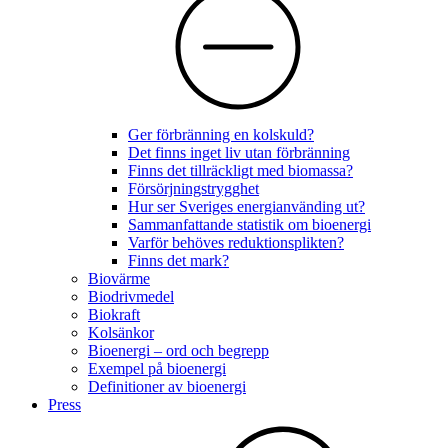
Ger förbränning en kolskuld?
Det finns inget liv utan förbränning
Finns det tillräckligt med biomassa?
Försörjningstrygghet
Hur ser Sveriges energianvänding ut?
Sammanfattande statistik om bioenergi
Varför behöves reduktionsplikten?
Finns det mark?
Biovärme
Biodrivmedel
Biokraft
Kolsänkor
Bioenergi – ord och begrepp
Exempel på bioenergi
Definitioner av bioenergi
Press