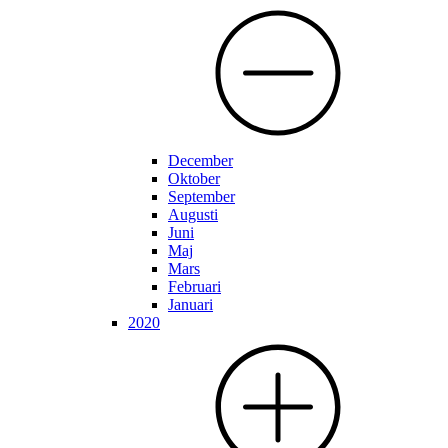
December
Oktober
September
Augusti
Juni
Maj
Mars
Februari
Januari
2020