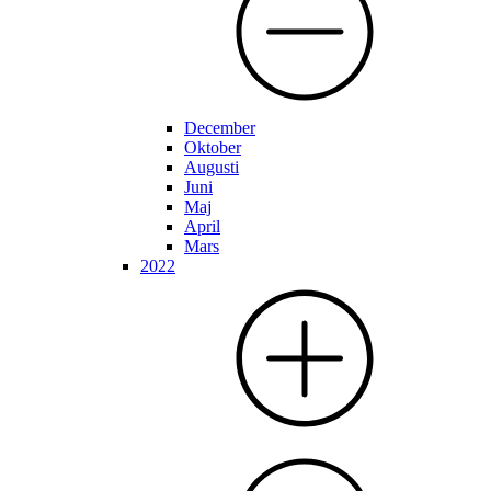
December
Oktober
Augusti
Juni
Maj
April
Mars
2022