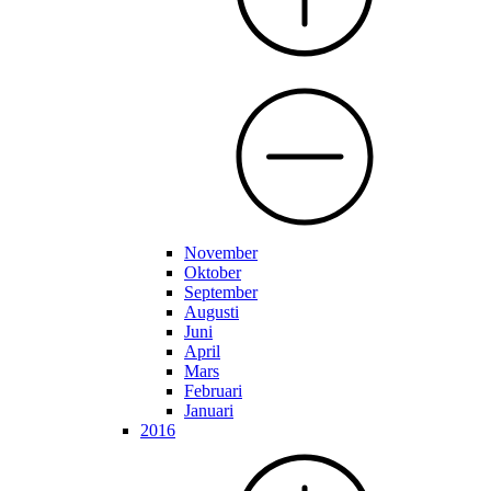
November
Oktober
September
Augusti
Juni
April
Mars
Februari
Januari
2016