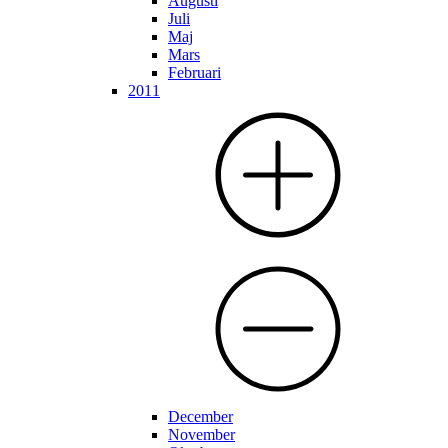
Augusti
Juli
Maj
Mars
Februari
2011
December
November