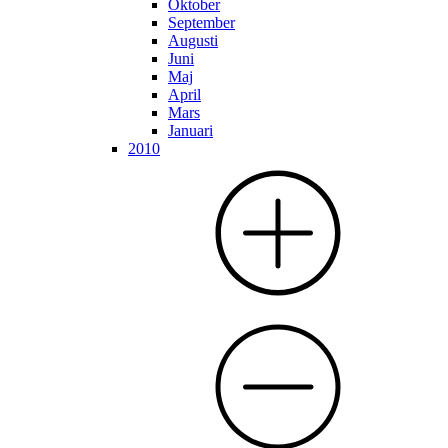
Oktober
September
Augusti
Juni
Maj
April
Mars
Januari
2010