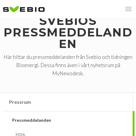
SVEBIOS
PRESSMEDDELAND
EN
MENY
VI VERKAR FÖR
Här hittar du pressmeddelanden från Svebio och tidningen
Bioenergi. Dessa finns även i vårt nyhetsrum på
OM BIOENERGI
Svebios valmanifest 2026
MyNewsdesk.
PRESS
Styrmedel
Aktuella frågor
Ger förbränning en kolskuld?
MEDLEMSKAP
Koldioxidskatt
Biovärme
Pressrum
Det finns inget liv utan förbränning
EVENEMANG
Besvarade remisser
Biodrivmedel
Associerad medlem
Pressmeddelanden
Finns det tillräckligt med biomassa?
2026
Remisser på gång
Biokraft
Privat medlem
MER
Försörjningstrygghet
2026