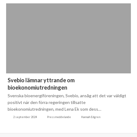
Mars
Mars
Januari
Februari
Januari
Svebio lämnar yttrande om
bioekonomiutredningen
Svenska bioenergiföreningen, Svebio, ansåg att det var väldigt
positivt när den förra regeringen tillsatte
bioekonomiutredningen, med Lena Ek som dess…
2 september 2024
Pressmeddelande
Hannah Edgren