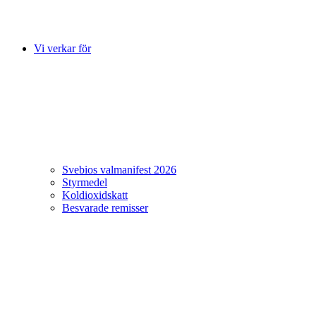
Vi verkar för
Svebios valmanifest 2026
Styrmedel
Koldioxidskatt
Besvarade remisser