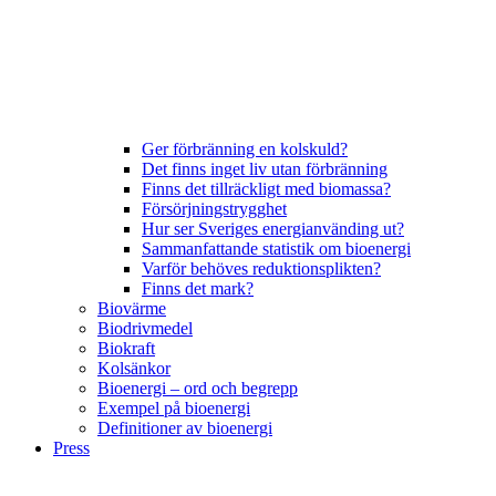
Ger förbränning en kolskuld?
Det finns inget liv utan förbränning
Finns det tillräckligt med biomassa?
Försörjningstrygghet
Hur ser Sveriges energianvänding ut?
Sammanfattande statistik om bioenergi
Varför behöves reduktionsplikten?
Finns det mark?
Biovärme
Biodrivmedel
Biokraft
Kolsänkor
Bioenergi – ord och begrepp
Exempel på bioenergi
Definitioner av bioenergi
Press