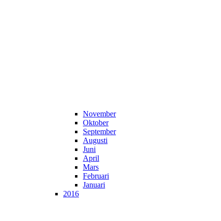
November
Oktober
September
Augusti
Juni
April
Mars
Februari
Januari
2016