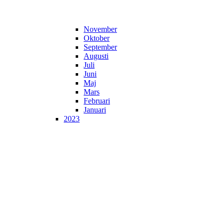
November
Oktober
September
Augusti
Juli
Juni
Maj
Mars
Februari
Januari
2023