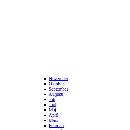
November
Oktober
September
Augusti
Juli
Juni
Maj
April
Mars
Februari