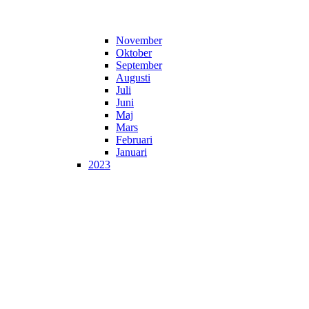
November
Oktober
September
Augusti
Juli
Juni
Maj
Mars
Februari
Januari
2023