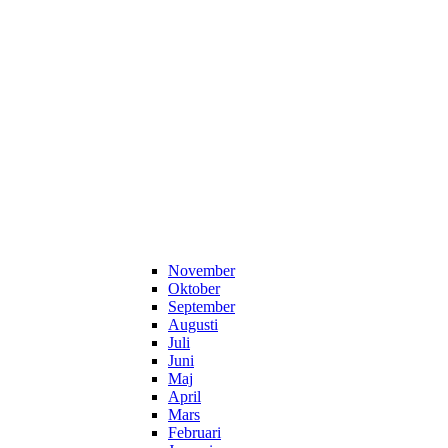
November
Oktober
September
Augusti
Juli
Juni
Maj
April
Mars
Februari