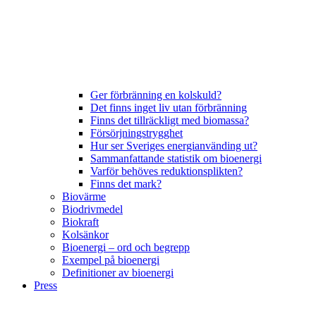
Ger förbränning en kolskuld?
Det finns inget liv utan förbränning
Finns det tillräckligt med biomassa?
Försörjningstrygghet
Hur ser Sveriges energianvänding ut?
Sammanfattande statistik om bioenergi
Varför behöves reduktionsplikten?
Finns det mark?
Biovärme
Biodrivmedel
Biokraft
Kolsänkor
Bioenergi – ord och begrepp
Exempel på bioenergi
Definitioner av bioenergi
Press