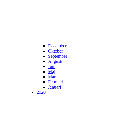
December
Oktober
September
Augusti
Juni
Maj
Mars
Februari
Januari
2020