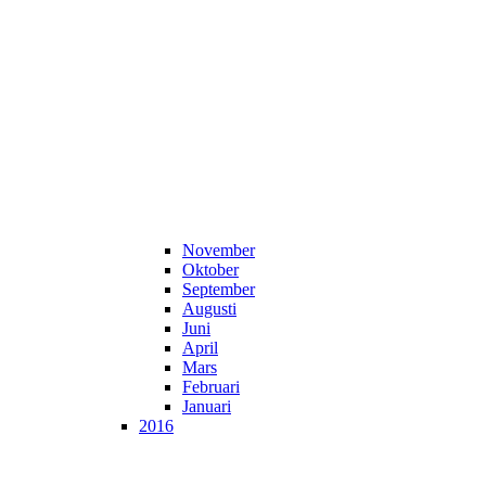
November
Oktober
September
Augusti
Juni
April
Mars
Februari
Januari
2016