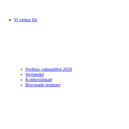
Vi verkar för
Svebios valmanifest 2026
Styrmedel
Koldioxidskatt
Besvarade remisser