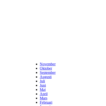
November
Oktober
September
Augusti
Juli
Juni
Maj
April
Mars
Februari