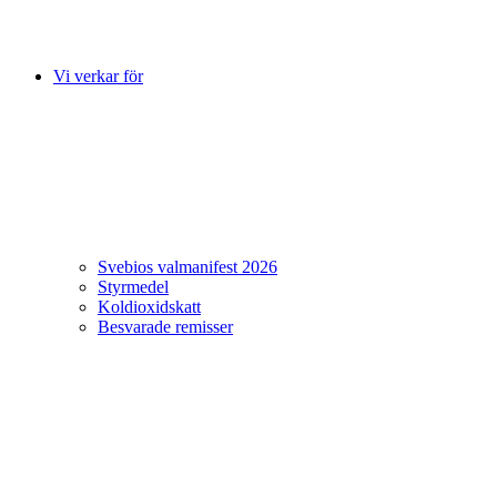
Vi verkar för
Svebios valmanifest 2026
Styrmedel
Koldioxidskatt
Besvarade remisser