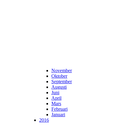
November
Oktober
September
Augusti
Juni
April
Mars
Februari
Januari
2016