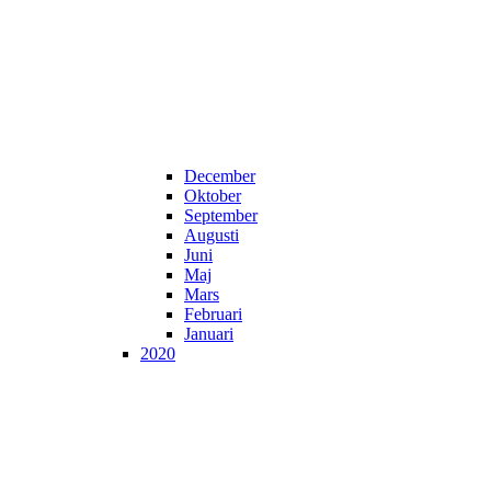
December
Oktober
September
Augusti
Juni
Maj
Mars
Februari
Januari
2020