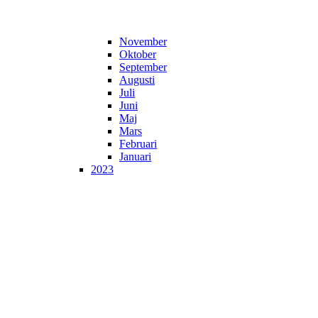
November
Oktober
September
Augusti
Juli
Juni
Maj
Mars
Februari
Januari
2023