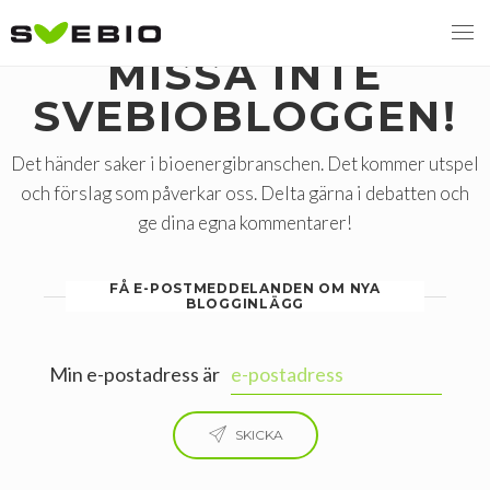
MISSA INTE
SVEBIOBLOGGEN!
MENY
Det händer saker i bioenergibranschen. Det kommer utspel
och förslag som påverkar oss. Delta gärna i debatten och
VI VERKAR FÖR
ge dina egna kommentarer!
OM BIOENERGI
Svebios valmanifest 2026
FÅ E-POSTMEDDELANDEN OM NYA
BLOGGINLÄGG
PRESS
Styrmedel
Aktuella frågor
Ger förbränning en kolskuld?
MEDLEMSKAP
Koldioxidskatt
Biovärme
Min e-postadress är
Det finns inget liv utan förbränning
EVENEMANG
Besvarade remisser
Biodrivmedel
Associerad medlem
SKICKA
Finns det tillräckligt med biomassa?
2026
Remisser på gång
Biokraft
Privat medlem
MER
Försörjningstrygghet