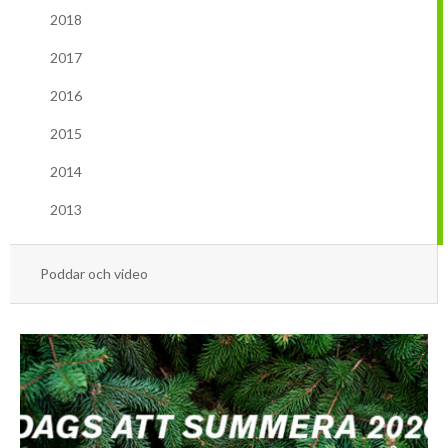
Mars
Mars
2018
Januari
Februari
2017
Januari
2016
2015
2014
2013
Poddar och video