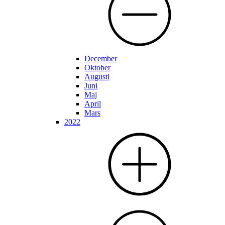
December
Oktober
Augusti
Juni
Maj
April
Mars
2022