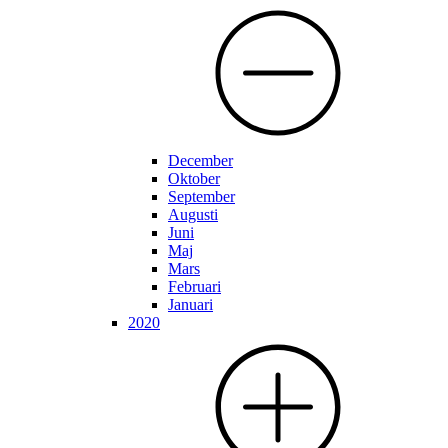
December
Oktober
September
Augusti
Juni
Maj
Mars
Februari
Januari
2020