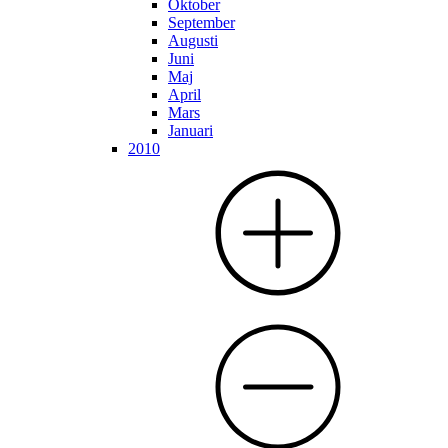
Oktober
September
Augusti
Juni
Maj
April
Mars
Januari
2010