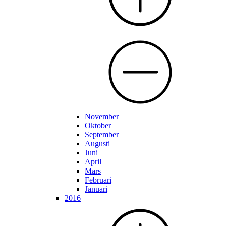
November
Oktober
September
Augusti
Juni
April
Mars
Februari
Januari
2016