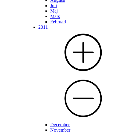
Augusti
Juli
Maj
Mars
Februari
2011
December
November