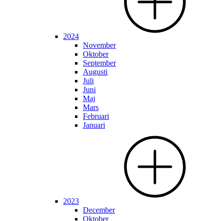
2024
November
Oktober
September
Augusti
Juli
Juni
Maj
Mars
Februari
Januari
2023
December
Oktober