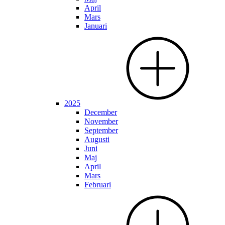
April
Mars
Januari
2025
December
November
September
Augusti
Juni
Maj
April
Mars
Februari