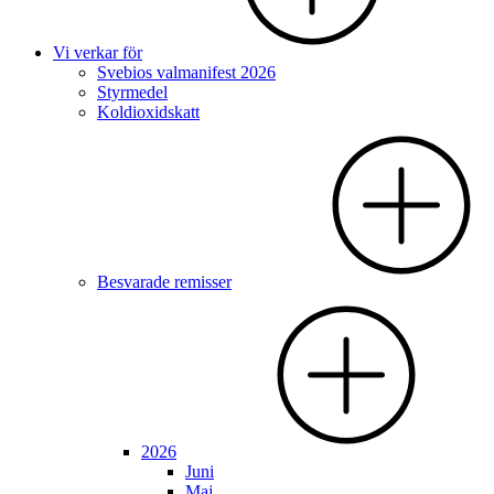
Vi verkar för
Svebios valmanifest 2026
Styrmedel
Koldioxidskatt
Besvarade remisser
2026
Juni
Maj