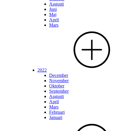
Augusti
Juni
Maj
April
Mars
2022
December
November
Oktober
September
Augusti
April
Mars
Februari
Januari