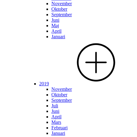
November
Oktober
September
Juni
Maj
April
Januari
2019
November
Oktober
September
Juli
Juni
April
Mars
Februari
Januari