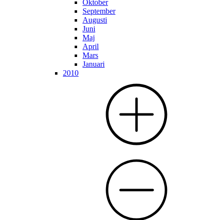
Oktober
September
Augusti
Juni
Maj
April
Mars
Januari
2010