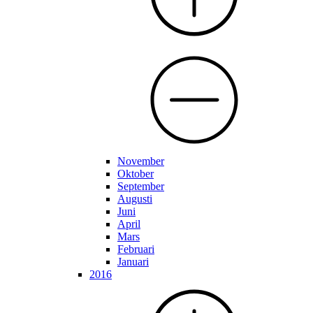
November
Oktober
September
Augusti
Juni
April
Mars
Februari
Januari
2016