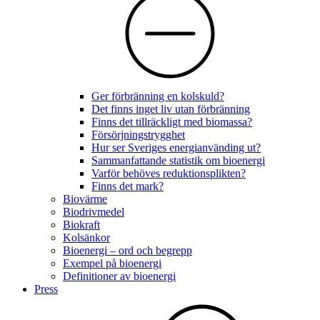
Ger förbränning en kolskuld?
Det finns inget liv utan förbränning
Finns det tillräckligt med biomassa?
Försörjningstrygghet
Hur ser Sveriges energianvänding ut?
Sammanfattande statistik om bioenergi
Varför behöves reduktionsplikten?
Finns det mark?
Biovärme
Biodrivmedel
Biokraft
Kolsänkor
Bioenergi – ord och begrepp
Exempel på bioenergi
Definitioner av bioenergi
Press