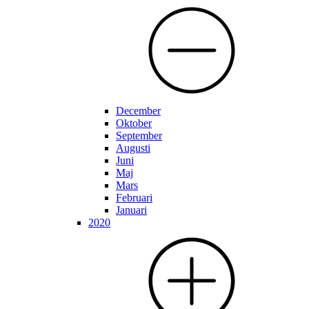
December
Oktober
September
Augusti
Juni
Maj
Mars
Februari
Januari
2020