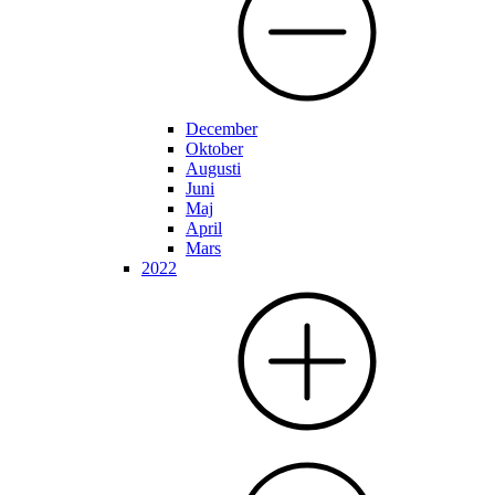
December
Oktober
Augusti
Juni
Maj
April
Mars
2022