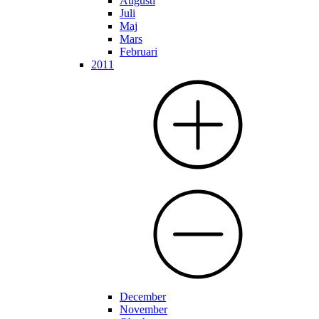
Augusti
Juli
Maj
Mars
Februari
2011
December
November