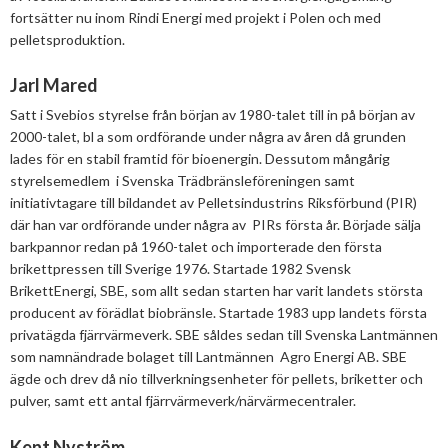
fortsätter nu inom Rindi Energi med projekt i Polen och med
pelletsproduktion.
Jarl Mared
Satt i Svebios styrelse från början av 1980-talet till in på början av
2000-talet, bl a som ordförande under några av åren då grunden
lades för en stabil framtid för bioenergin. Dessutom mångårig
styrelsemedlem i Svenska Trädbränsleföreningen samt
initiativtagare till bildandet av Pelletsindustrins Riksförbund (PIR)
där han var ordförande under några av PIRs första år. Började sälja
barkpannor redan på 1960-talet och importerade den första
brikettpressen till Sverige 1976. Startade 1982 Svensk
BrikettEnergi, SBE, som allt sedan starten har varit landets största
producent av förädlat biobränsle. Startade 1983 upp landets första
privatägda fjärrvärmeverk. SBE såldes sedan till Svenska Lantmännen
som namnändrade bolaget till Lantmännen Agro Energi AB. SBE
ägde och drev då nio tillverkningsenheter för pellets, briketter och
pulver, samt ett antal fjärrvärmeverk/närvärmecentraler.
Kent Nyström