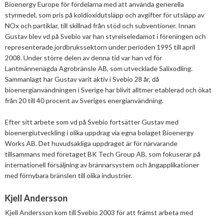
Bioenergy Europe för fördelarna med att använda generella
Stora biokraft- och värmekonferensen
Projekt inom bioenergi
styrmedel, som pris på koldioxidutsläpp och avgifter för utsläpp av
2013
Januari
Februari
April
April
Januari
Augusti
September
Oktober
Augusti
Svebio Fuel Market Day
NOx och partiklar, till skillnad från stöd och subventioner. Innan
Avslutade projekt
2012
Januari
Januari
Mars
Juni
Augusti
September
Juni
November
Nätverk och samarbeten
Gustav blev vd på Svebio var han styrelseledamot i föreningen och
Svebios vår- och årsmöteskonferens
representerade jordbrukssektorn under perioden 1995 till april
2011
Februari
April
Juli
Augusti
Maj
Oktober
December
BioDriv
2008. Under större delen av denna tid var han vd för
Jan Häckners bioenergistipendium
Lantmännenägda Agrobränsle AB, som utvecklade Salixodling.
2010
Januari
Mars
Juni
Juli
April
September
Oktober
December
Sammanlagt har Gustav varit aktiv i Svebio 28 år, då
Integritetspolicy (GDPR)
bioenergianvändningen i Sverige har blivit alltmer etablerad och ökat
2009
Februari
Maj
Maj
Mars
Augusti
September
November
December
från 20 till 40 procent av Sveriges energianvändning.
Medlemmar
2008
Januari
April
Mars
Februari
Maj
Augusti
Oktober
November
December
Efter sitt arbete som vd på Svebio fortsätter Gustav med
Våra kanaler
2007
Mars
Februari
Januari
April
Juli
September
September
November
December
bioenergiutveckling i olika uppdrag via egna bolaget Bioenergy
Works AB. Det huvudsakliga uppdraget är för närvarande
Februari
Mars
Maj
Augusti
Mars
Augusti
December
Kontakt
tillsammans med företaget BK Tech Group AB, som fokuserar på
internationell försäljning av brännarsystem och ångapplikationer
Januari
Februari
Mars
Juni
Juli
med förnybara bränslen till olika industrier.
Februari
Maj
Maj
Kjell Andersson
April
April
Kjell Andersson kom till Svebio 2003 för att främst arbeta med