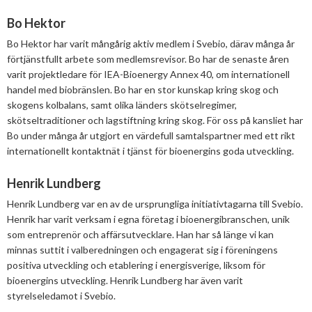
Bo Hektor
Bo Hektor har varit mångårig aktiv medlem i Svebio, därav många år
förtjänstfullt arbete som medlemsrevisor. Bo har de senaste åren
varit projektledare för IEA-Bioenergy Annex 40, om internationell
handel med biobränslen. Bo har en stor kunskap kring skog och
skogens kolbalans, samt olika länders skötselregimer,
skötseltraditioner och lagstiftning kring skog. För oss på kansliet har
Bo under många år utgjort en värdefull samtalspartner med ett rikt
internationellt kontaktnät i tjänst för bioenergins goda utveckling.
Henrik Lundberg
Henrik Lundberg var en av de ursprungliga initiativtagarna till Svebio.
Henrik har varit verksam i egna företag i bioenergibranschen, unik
som entreprenör och affärsutvecklare. Han har så länge vi kan
minnas suttit i valberedningen och engagerat sig i föreningens
positiva utveckling och etablering i energisverige, liksom för
bioenergins utveckling. Henrik Lundberg har även varit
styrelseledamot i Svebio.