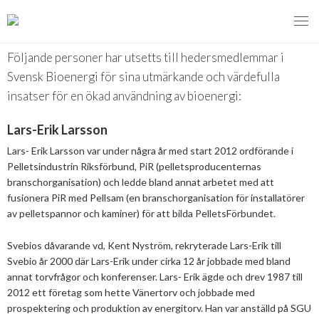
Hedersmedlemmar
Följande personer har utsetts till hedersmedlemmar i
Svensk Bioenergi för sina utmärkande och värdefulla
insatser för en ökad användning av bioenergi:
MENY
Lars-Erik Larsson
VI VERKAR FÖR
Lars- Erik Larsson var under några år med start 2012 ordförande i
OM BIOENERGI
Svebios valmanifest 2026
Pelletsindustrin Riksförbund, PiR (pelletsproducenternas
branschorganisation) och ledde bland annat arbetet med att
fusionera PiR med Pellsam (en branschorganisation för installatörer
PRESS
Styrmedel
Aktuella frågor
av pelletspannor och kaminer) för att bilda PelletsFörbundet.
Ger förbränning en kolskuld?
MEDLEMSKAP
Koldioxidskatt
Biovärme
Svebios dåvarande vd, Kent Nyström, rekryterade Lars-Erik till
Det finns inget liv utan förbränning
Svebio år 2000 där Lars-Erik under cirka 12 år jobbade med bland
EVENEMANG
Besvarade remisser
Biodrivmedel
Associerad medlem
annat torvfrågor och konferenser. Lars- Erik ägde och drev 1987 till
Finns det tillräckligt med biomassa?
2012 ett företag som hette Vänertorv och jobbade med
2026
Remisser på gång
Biokraft
Privat medlem
prospektering och produktion av energitorv. Han var anställd på SGU
MER
Försörjningstrygghet