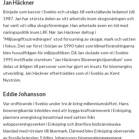
Jan Häckner
Började som kassör i Svebio och utsågs till verkställande ledamot (vl)
1987. Jan har största delen av sitt arbetsliv inom skogsnäringen och
har varit vd i olika skogsföreningar. Han arbetade även en tid med
näringspolitik inom LRF. När Jan Häckner deltog i
”Miljöavgiftsutredningen” stod försurning av skogar, mark och vatten
i fokus. Det var först i början av 1990-talet som klimatförändringarna
blev huvudfrågan för miljöpolitiken. Då Jan slutade som vl i Svebio
1995 instiftade styrelsen ”Jan Häckners Bioenergistipendium” som
delas ut årligen till personer som har gjort en insats för bioenergins
utveckling. Jan Häckner efterträddes som vl i Svebio av Kent
Nyström.
Eddie Johansson
Var ordförande i Svebio under tre år kring millenniumskiftet. Hans
bioenergikarriär inleddes med att bygga kraftvärmeverk i Enköping,
plantera energiskog bevattnad med vatten från
avloppsreningsverket i Enköping och återföra biobränsleaska
blandad med rötslam till åkermark. Därmed blev Enköping oberoende
av fossila bränslen. Eddies Johanssons bioenergiengagemang