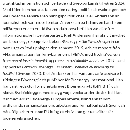
utåtriktad information och verkade vid Svebios kansli till våren 2024.
Mars
Mars
Med tiden kom han att ta över den näringspolitiska bevakningen och
Januari
Februari
var under de senare åren näringspolitisk chef. Kjell Andersson är
journalist och var under femton år verksam på tidningen Land, som
Januari
miljöreporter och en tid även redaktionschef. Han var därefter
informationschef i Centerpartiet. Kjell Andersson har skrivit mycket
om bioenergi, exempelvis boken
Bioenergy – the Swedish experience
,
som utgavs i två upplagor, den senaste 2015, och en rapport från
FN:s organisation för förnybar energi, IRENA, med titeln
Bioenergy
from boreal forests: Swedish approach to sustainable wood use
, 2019, samt
rapporten
Färdplan Bioenergi – så möter vi behovet av bioenergi för
fossilfritt Sverige
, 2020. Kjell Andersson har varit ansvarig utgivare för
tidningen Bioenergi och publisher för Bioenergy International. Han
har varit redaktör för nyhetsbrevet Bioenerginytt (BIN-BIP) och
skrivit Svebiobloggen med inlägg varje vecka under tio års tid. Han
har medverkat i Bioenergy Europes arbete, bland annat som
ordförande i organisationens arbetsgrupp för hållbarhetsfrågor, och
nära följt arbetet inom EU kring direktiv som ger ramvillkor för
bioenergibranschen.