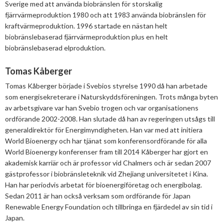
Sverige med att använda biobränslen för storskalig
fjärrvärmeproduktion 1980 och att 1983 använda biobränslen för
kraftvärmeproduktion. 1996 startade en nästan helt
biobränslebaserad fjärrvärmeproduktion plus en helt
biobränslebaserad elproduktion.
Tomas Kåberger
Tomas Kåberger började i Svebios styrelse 1990 då han arbetade
som energisekreterare i Naturskyddsföreningen. Trots många byten
av arbetsgivare var han Svebio trogen och var organisationens
ordförande 2002-2008. Han slutade då han av regeringen utsågs till
generaldirektör för Energimyndigheten. Han var med att initiera
World Bioenergy och har tjänat som konferensordförande för alla
World Bioenergy konferenser fram till 2014 Kåberger har gjort en
akademisk karriär och är professor vid Chalmers och är sedan 2007
gästprofessor i biobränsleteknik vid Zhejiang universitetet i Kina.
Han har periodvis arbetat för bioenergiföretag och energibolag.
Sedan 2011 är han också verksam som ordförande för Japan
Renewable Energy Foundation och tillbringa en fjärdedel av sin tid i
Japan.