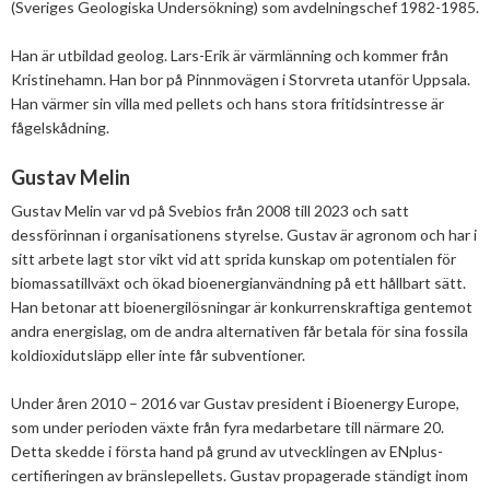
(Sveriges Geologiska Undersökning) som avdelningschef 1982-1985.
2025
Juni
Kolsänkor
Om oss
Hur ser Sveriges energianvänding ut?
2024
Maj
December
Han är utbildad geolog. Lars-Erik är värmlänning och kommer från
Sammanfattande statistik om bioenergi
Kristinehamn. Han bor på Pinnmovägen i Storvreta utanför Uppsala.
Bioenergi – ord och begrepp
Styrelse
2023
April
November
November
Han värmer sin villa med pellets och hans stora fritidsintresse är
Varför behöves reduktionsplikten?
fågelskådning.
Hedersmedlemmar
Exempel på bioenergi
2022
Mars
September
Oktober
December
Finns det mark?
Konkurrensrättsligt
Gustav Melin
2021
Januari
Augusti
September
Oktober
December
Definitioner av bioenergi
Gustav Melin var vd på Svebios från 2008 till 2023 och satt
Svebios stadgar
2020
Juni
Augusti
Augusti
November
December
dessförinnan i organisationens styrelse. Gustav är agronom och har i
Verksamhetsberättelse
sitt arbete lagt stor vikt vid att sprida kunskap om potentialen för
2019
Maj
Juli
Juni
Oktober
Oktober
December
biomassatillväxt och ökad bioenergianvändning på ett hållbart sätt.
Årsstämmor
Han betonar att bioenergilösningar är konkurrenskraftiga gentemot
2018
April
Juni
Maj
September
September
November
November
andra energislag, om de andra alternativen får betala för sina fossila
2017
Mars
Maj
April
Augusti
Augusti
Oktober
Oktober
Maj
koldioxidutsläpp eller inte får subventioner.
Medlemmar
2016
Februari
Mars
Mars
April
Juni
September
September
April
November
Under åren 2010 – 2016 var Gustav president i Bioenergy Europe,
Konferenser och event
som under perioden växte från fyra medarbetare till närmare 20.
2015
Februari
Mars
Maj
Juni
Juli
Mars
Oktober
November
Detta skedde i första hand på grund av utvecklingen av ENplus-
Nordic Pellets Conference
Publikationer och dokument
certifieringen av bränslepellets. Gustav propagerade ständigt inom
2014
Januari
Februari
Mars
Maj
Juni
Februari
September
Oktober
November