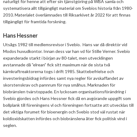
naturligt för henne att efter sin tjänstgöring på WBA samla och
systematisera allt tillgängligt material om Svebios historia från 1980-
2010.
Materialet överlämnades till Riksarkivet år 2022 för att finnas
tillgängligt för framtida forskning.
Hans Hessner
Utsågs 1982 till medlemsrevisor i Svebio. Hans var då direktör vid
Modos huvudkontor. Innan dess var han vd för Stille Verner. Svebio
expanderade starkt i början av 80-talet, men utvecklingen
avstannade då ”elrean” fick sitt maximum när de sista två
kärnkraftreaktorerna togs i drift 1985. Skattebefrielse och
investeringsbidrag infördes samt nya regler för avskaffandet av
skorstenskrav och pannrum för nya småhus. Marknaden för
biobränslen tvärstoppade. En lyckosam organisationsförändring i
Svebio gjordes och Hans Hessner fick då en avgörande uppgift som
bollplank till föreningens vl och föreningen fortsatte att utvecklas till
det viktiga forumet för bioenergin och Svebio stod väl rustat när
koldioxidskatten infördes och biobränslena åter fick politisk vind i
seglen.