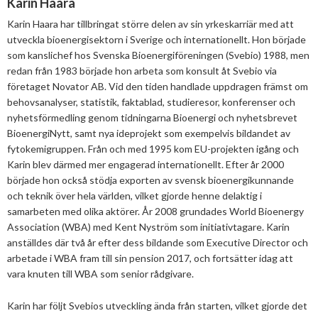
Karin Haara
Karin Haara har tillbringat större delen av sin yrkeskarriär med att
utveckla bioenergisektorn i Sverige och internationellt. Hon började
som kanslichef hos Svenska Bioenergiföreningen (
Svebio
) 1988, men
redan från 1983 började hon arbeta som konsult åt Svebio via
företaget Novator AB. Vid den tiden handlade uppdragen främst om
behovsanalyser, statistik, faktablad, studieresor, konferenser och
nyhetsförmedling genom tidningarna Bioenergi och nyhetsbrevet
BioenergiNytt, samt nya ideprojekt som exempelvis bildandet av
fy
tokemigruppen. Från och med 1995 kom EU-projekten igång och
Karin blev därmed mer engagerad internationellt. Efter år 2000
började hon också stödja exporten av svensk bioenergikunnande
och teknik över hela världen, vilket gjorde henne
delaktig i
samarbeten med olika aktörer. År 2008 grundades World Bioenergy
Association (WBA) med Kent Nyström som initiativtagare. Karin
anställdes där två år efter dess bildande som Executive Director och
arbetade
i WBA
fram till sin pension 2017, oc
h fortsätter idag
att
vara knuten till WBA som senior rådgivare.
Karin har följt Svebios utveckling ända från starten, vilket gjorde det