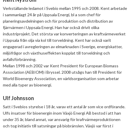
Verkställande ledamot i Svebio mellan 1995 och 2008. Kent arbetade
i sammanlagt 24 år på Uppsala Energi, bl a som chef för
planeringsavdelningen och för produktion och distribution av
fjärrvärmen i Uppsala Energi. Han har också drivit olika
industriprojekt. Det största var konverteringen av kraftvärmeverket
i Uppsala från olja via kol till torveldning. Kent har också varit
engagerad i avregleringen av elmarknaden i Sverige, energiskatter,
miljöfrågor och växthuseffekten kopplat till torveldning och
avfallsförbränning.
Mellan 1998 och 2002 var Kent President för European Biomass
Association (AEBIOM) i Bryssel. 2008 utsågs han till President för
World Bioenergy Association, en världsorganisation som arbetar
med alla typer av bioenergi.
Ulf Johnsson
Satt i Svebios styrelse i 18 år, varav ett antal år som vice ordförande.
Ulfs insatser för bioenergin inom Växjö Energi AB bestod i att han
under 35 år, bland annat, var ansvarig för krafrvärmeproduktionen
och tog initiativ till satsningar på biobränslen. Växjö var först i