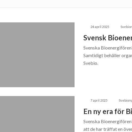
24 april 2025
Svebion
Svensk Bioener
Svenska Bioenergiföreni
Samtidigt behåller orga
Svebio.
7 april 2025
Svebiony
En ny era för B
Svenska Bioenergiföreni
att de har träffat en ö