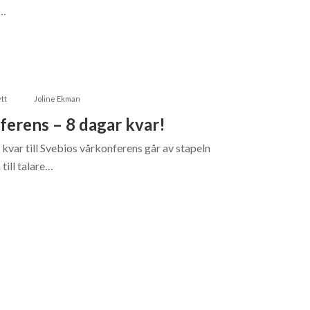
l…
tt
Joline Ekman
ferens – 8 dagar kvar!
 kvar till Svebios vårkonferens går av stapeln
 till talare…