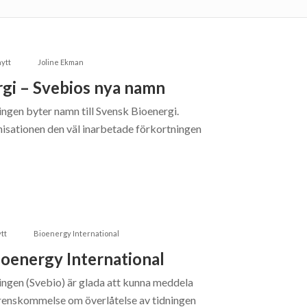
ytt
Joline Ekman
gi – Svebios nya namn
ngen byter namn till Svensk Bioenergi.
nisationen den väl inarbetade förkortningen
tt
Bioenergy International
ioenergy International
ngen (Svebio) är glada att kunna meddela
verenskommelse om överlåtelse av tidningen