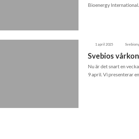
Bioenergy Internationa
1 april 2025
Svebiony
Svebios vårkon
Nu är det snart en vecka
9 april. Vi presenterar en