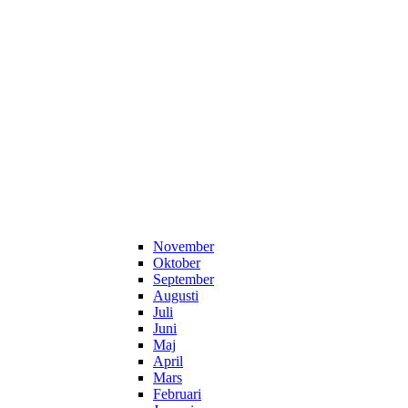
November
Oktober
September
Augusti
Juli
Juni
Maj
April
Mars
Februari