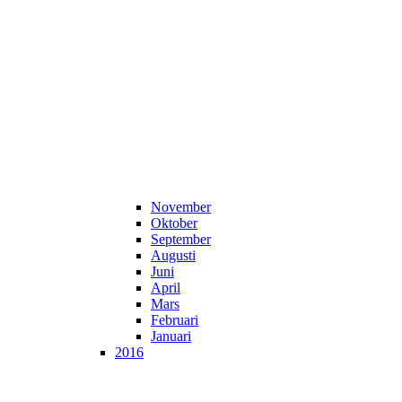
November
Oktober
September
Augusti
Juni
April
Mars
Februari
Januari
2016