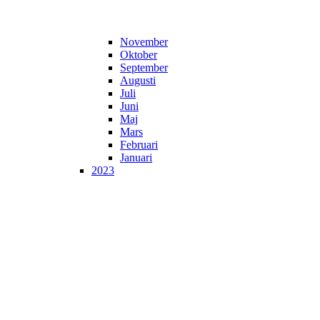
November
Oktober
September
Augusti
Juli
Juni
Maj
Mars
Februari
Januari
2023