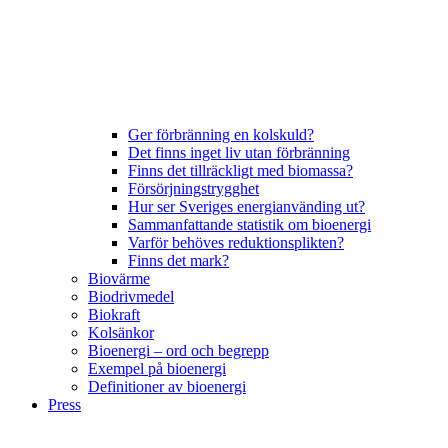
Ger förbränning en kolskuld?
Det finns inget liv utan förbränning
Finns det tillräckligt med biomassa?
Försörjningstrygghet
Hur ser Sveriges energianvänding ut?
Sammanfattande statistik om bioenergi
Varför behöves reduktionsplikten?
Finns det mark?
Biovärme
Biodrivmedel
Biokraft
Kolsänkor
Bioenergi – ord och begrepp
Exempel på bioenergi
Definitioner av bioenergi
Press