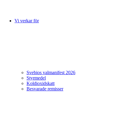
Vi verkar för
Svebios valmanifest 2026
Styrmedel
Koldioxidskatt
Besvarade remisser