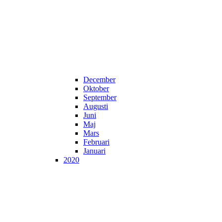
December
Oktober
September
Augusti
Juni
Maj
Mars
Februari
Januari
2020