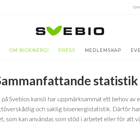
Om 
OM BIOENERGI
PRESS
MEDLEMSKAP
EV
Sammanfattande statistik
i på Svebios kansli har uppmärksammat ett behov av
ttöverskådlig och saklig bioenergistatistik. Därför ha
t, som kan användas som stöd i arbetet eller för att v