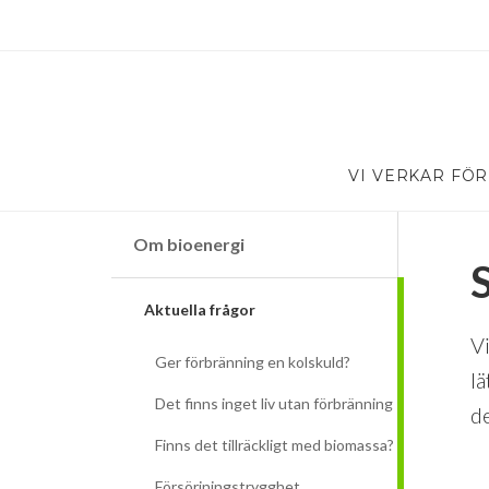
VI VERKAR FÖR
Om bioenergi
Aktuella frågor
V
Ger förbränning en kolskuld?
lä
Det finns inget liv utan förbränning
de
Finns det tillräckligt med biomassa?
Försörjningstrygghet