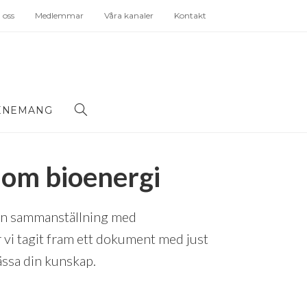
oss
Medlemmar
Våra kanaler
Kontakt
ENEMANG
 om bioenergi
 en sammanställning med
r vi tagit fram ett dokument med just
ässa din kunskap.