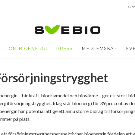
Om 
OM BIOENERGI
PRESS
MEDLEMSKAP
EV
Försörjningstrygghet
oenergin – biokraft, biodrivmedel och biovärme – ger ett stort bid
ergiförsörjningstrygghet. Idag står bioenergi för 39 procent av de
oenergin har potential att ge ett ännu större bidrag till försörjni
mmer på plats.
 ett försörjningstrygghetsperspektiv har bioenergin fördelen att 