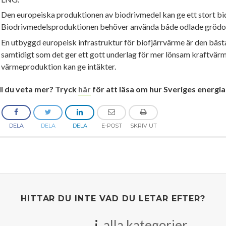
Den europeiska produktionen av biodrivmedel kan ge ett stort bid
Biodrivmedelsproduktionen behöver använda både odlade grödor o
En utbyggd europeisk infrastruktur för biofjärrvärme är den bäst
samtidigt som det ger ett gott underlag för mer lönsam kraftvär
värmeproduktion kan ge intäkter.
ll du veta mer? Tryck
här
för att läsa om hur Sveriges energi
DELA
DELA
DELA
E-POST
SKRIV UT
HITTAR DU INTE VAD DU LETAR EFTER?
i
alla kategorier