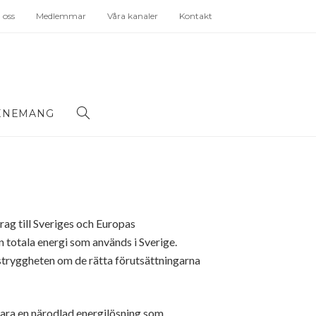
oss
Medlemmar
Våra kanaler
Kontakt
ENEMANG
rag till Sveriges och Europas
n totala energi som används i Sverige.
ngstryggheten om de rätta förutsättningarna
vara en närodlad energilösning som