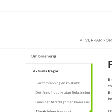
VI VERKAR FÖR
Om bioenergi
Aktuella frågor
Bi
Ger förbränning en kolskuld?
en
Bi
Det finns inget liv utan förbränning
ko
Finns det tillräckligt med biomassa?
Ur
Försörjningstrygghet