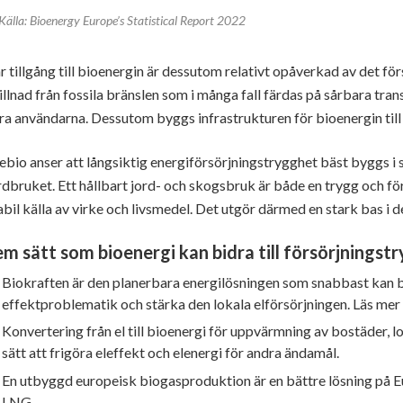
Källa: Bioenergy Europe’s Statistical Report 2022
r tillgång till bioenergin är dessutom relativt opåverkad av det fö
illnad från fossila bränslen som i många fall färdas på sårbara tr
ra användarna. Dessutom byggs infrastrukturen för bioenergin till 
ebio anser att långsiktig energiförsörjningstrygghet bäst byggs
rdbruket. Ett hållbart jord- och skogsbruk är både en trygg och f
abil källa av virke och livsmedel. Det utgör därmed en stark bas i de
em sätt som bioenergi kan bidra till försörjningst
Biokraften är den planerbara energilösningen som snabbast kan by
effektproblematik och stärka den lokala elförsörjningen. Läs me
Konvertering från el till bioenergi för uppvärmning av bostäder, lo
sätt att frigöra eleffekt och elenergi för andra ändamål.
En utbyggd europeisk biogasproduktion är en bättre lösning på E
LNG.