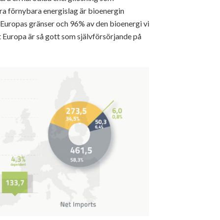
dra förnybara energislag är bioenergin
 Europas gränser och 96% av den bioenergi vi
Europa är så gott som självförsörjande på