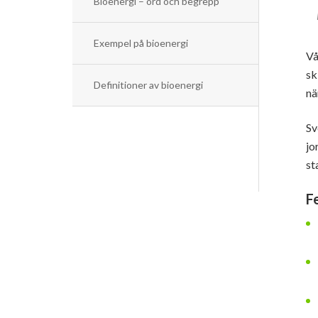
Bioenergi – ord och begrepp
Exempel på bioenergi
Vå
sk
Definitioner av bioenergi
nä
Sv
jo
st
F