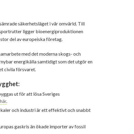
rsämrade säkerhetsläget i vår omvärld. Till
ansportrutter ligger bioenergiproduktionen
stor del av europeiska företag.
 i samarbete med det moderna skogs- och
örnybar energikälla samtidigt som det utgör en
t civila försvaret.
rygghet:
ggas ut för att lösa Sveriges
r
här
.
kaler och industri är ett effektivt och snabbt
uropas gaskris än ökade importer av fossil