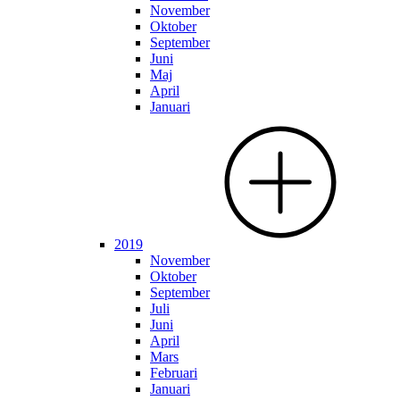
November
Oktober
September
Juni
Maj
April
Januari
2019
November
Oktober
September
Juli
Juni
April
Mars
Februari
Januari