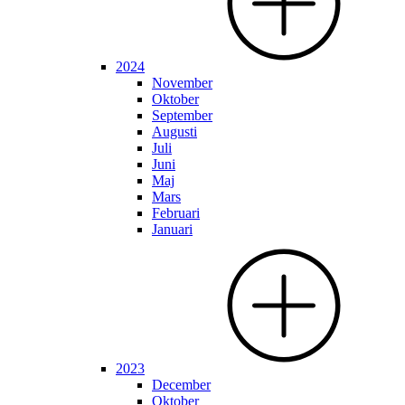
2024
November
Oktober
September
Augusti
Juli
Juni
Maj
Mars
Februari
Januari
2023
December
Oktober