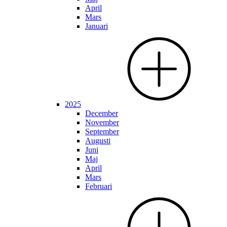
April
Mars
Januari
2025
December
November
September
Augusti
Juni
Maj
April
Mars
Februari