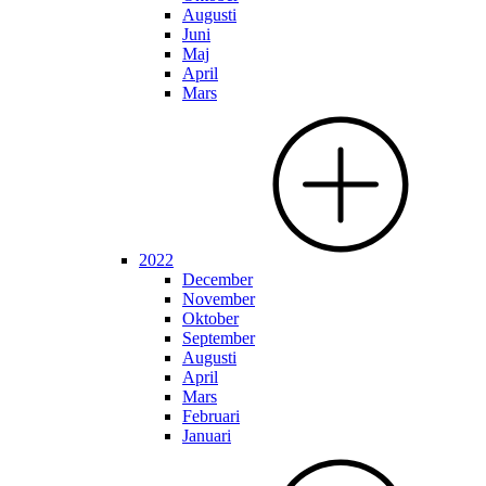
Augusti
Juni
Maj
April
Mars
2022
December
November
Oktober
September
Augusti
April
Mars
Februari
Januari