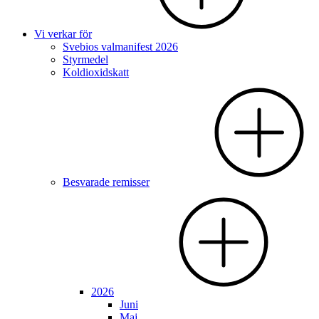
Vi verkar för
Svebios valmanifest 2026
Styrmedel
Koldioxidskatt
Besvarade remisser
2026
Juni
Maj