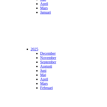
April
Mars
Januari
2025
December
November
September
Augusti
Juni
Maj
April
Mars
Februari