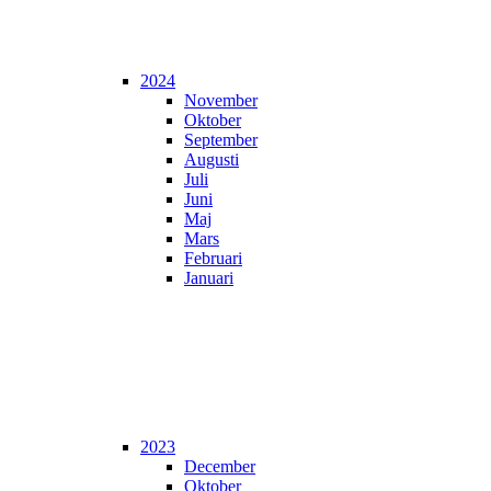
2024
November
Oktober
September
Augusti
Juli
Juni
Maj
Mars
Februari
Januari
2023
December
Oktober