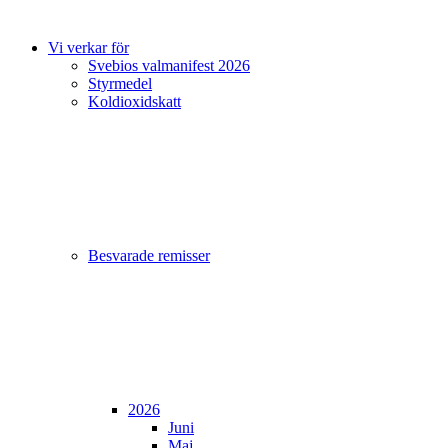
Vi verkar för
Svebios valmanifest 2026
Styrmedel
Koldioxidskatt
Besvarade remisser
2026
Juni
Maj