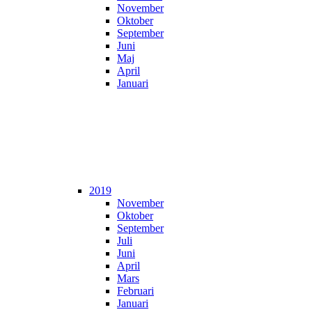
November
Oktober
September
Juni
Maj
April
Januari
2019
November
Oktober
September
Juli
Juni
April
Mars
Februari
Januari