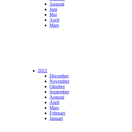
Augusti
Juni
Maj
April
Mars
2022
December
November
Oktober
September
Augusti
April
Mars
Februari
Januari