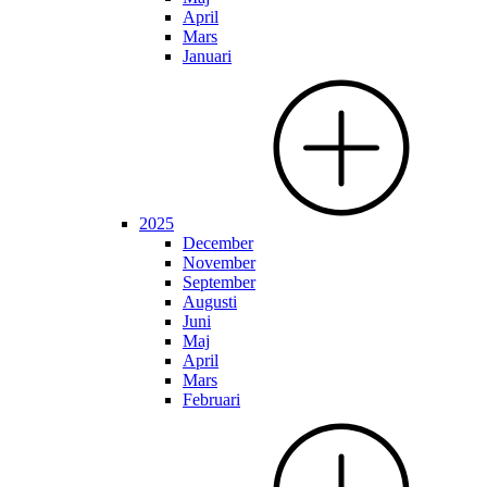
April
Mars
Januari
2025
December
November
September
Augusti
Juni
Maj
April
Mars
Februari