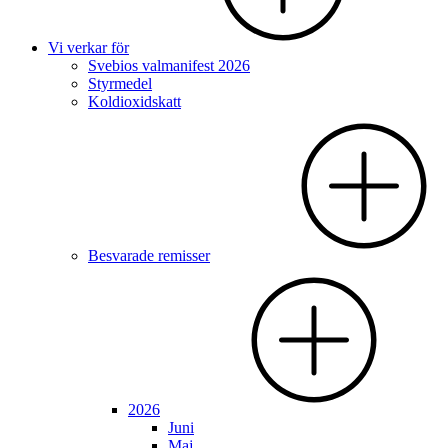
Vi verkar för
Svebios valmanifest 2026
Styrmedel
Koldioxidskatt
Besvarade remisser
2026
Juni
Maj