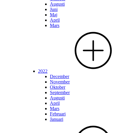
Augusti
Juni
Maj
April
Mars
2022
December
November
Oktober
September
Augusti
April
Mars
Februari
Januari