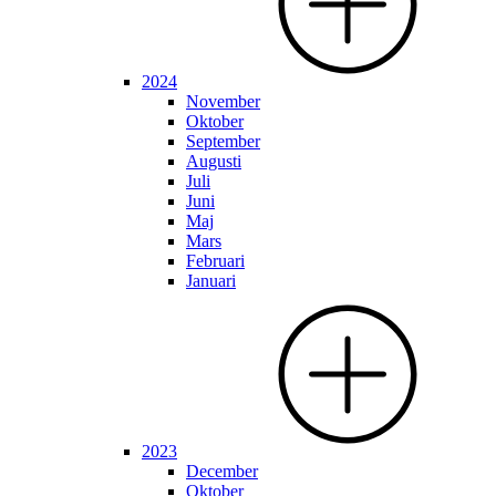
2024
November
Oktober
September
Augusti
Juli
Juni
Maj
Mars
Februari
Januari
2023
December
Oktober