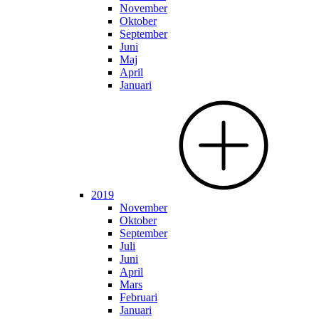
November
Oktober
September
Juni
Maj
April
Januari
2019
November
Oktober
September
Juli
Juni
April
Mars
Februari
Januari