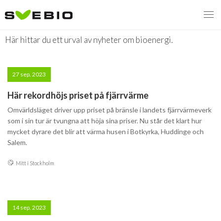
Bioenergi i media
Här hittar du ett urval av nyheter om bioenergi.
MENY
27 sep. 2023
VI VERKAR FÖR
Här rekordhöjs priset på fjärrvärme
Omvärldsläget driver upp priset på bränsle i landets fjärrvärmeverk
OM BIOENERGI
Svebios valmanifest 2026
som i sin tur är tvungna att höja sina priser. Nu står det klart hur
mycket dyrare det blir att värma husen i Botkyrka, Huddinge och
PRESS
Styrmedel
Aktuella frågor
Salem.
Ger förbränning en kolskuld?
MEDLEMSKAP
Koldioxidskatt
Biovärme
Mitt i Stockholm
Det finns inget liv utan förbränning
EVENEMANG
Besvarade remisser
Biodrivmedel
Associerad medlem
Finns det tillräckligt med biomassa?
2026
14 sep. 2023
Remisser på gång
Biokraft
Privat medlem
MER
Försörjningstrygghet