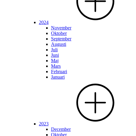
2024
November
Oktober
September
Augusti
Juli
Juni
Maj
Mars
Februari
Januari
2023
December
Oktober