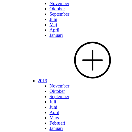
November
Oktober
September
Juni
Maj
April
Januari
2019
November
Oktober
September
Juli
Juni
April
Mars
Februari
Januari