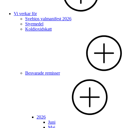
Vi verkar för
Svebios valmanifest 2026
Styrmedel
Koldioxidskatt
Besvarade remisser
2026
Juni
Maj