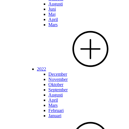
Augusti
Juni
Maj
April
Mars
2022
December
November
Oktober
September
Augusti
April
Mars
Februari
Januari