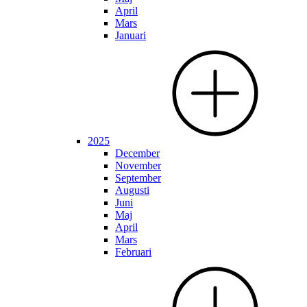
April
Mars
Januari
2025
December
November
September
Augusti
Juni
Maj
April
Mars
Februari