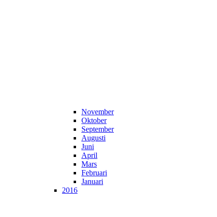
November
Oktober
September
Augusti
Juni
April
Mars
Februari
Januari
2016