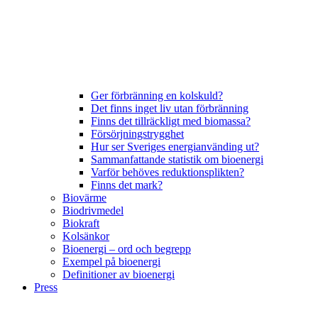
Ger förbränning en kolskuld?
Det finns inget liv utan förbränning
Finns det tillräckligt med biomassa?
Försörjningstrygghet
Hur ser Sveriges energianvänding ut?
Sammanfattande statistik om bioenergi
Varför behöves reduktionsplikten?
Finns det mark?
Biovärme
Biodrivmedel
Biokraft
Kolsänkor
Bioenergi – ord och begrepp
Exempel på bioenergi
Definitioner av bioenergi
Press