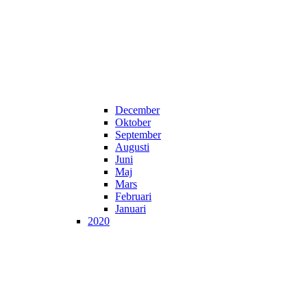
December
Oktober
September
Augusti
Juni
Maj
Mars
Februari
Januari
2020