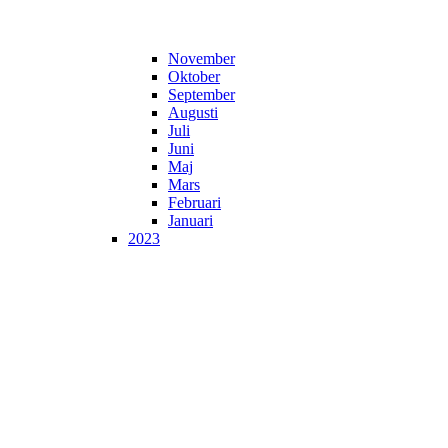
November
Oktober
September
Augusti
Juli
Juni
Maj
Mars
Februari
Januari
2023