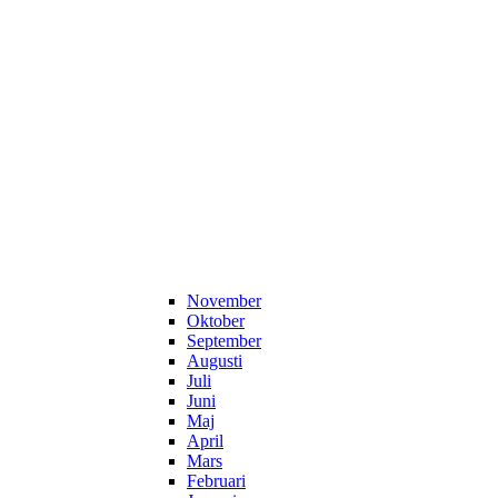
November
Oktober
September
Augusti
Juli
Juni
Maj
April
Mars
Februari