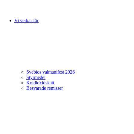
Vi verkar för
Svebios valmanifest 2026
Styrmedel
Koldioxidskatt
Besvarade remisser