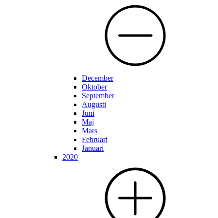
December
Oktober
September
Augusti
Juni
Maj
Mars
Februari
Januari
2020