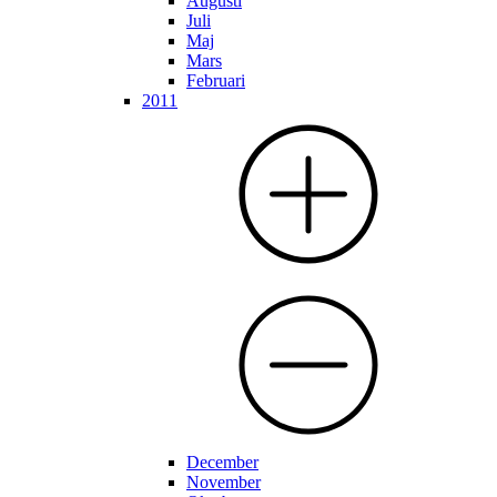
Augusti
Juli
Maj
Mars
Februari
2011
December
November