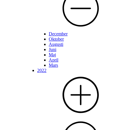
December
Oktober
Augusti
Juni
Maj
April
Mars
2022