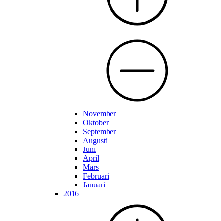
November
Oktober
September
Augusti
Juni
April
Mars
Februari
Januari
2016