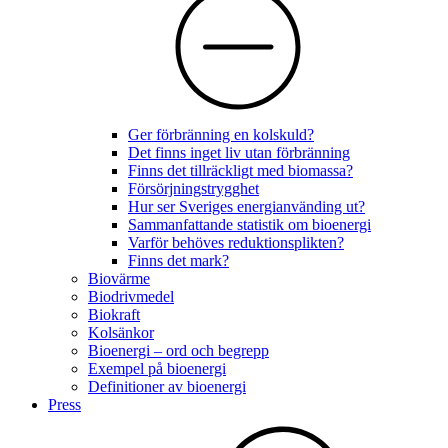
Ger förbränning en kolskuld?
Det finns inget liv utan förbränning
Finns det tillräckligt med biomassa?
Försörjningstrygghet
Hur ser Sveriges energianvänding ut?
Sammanfattande statistik om bioenergi
Varför behöves reduktionsplikten?
Finns det mark?
Biovärme
Biodrivmedel
Biokraft
Kolsänkor
Bioenergi – ord och begrepp
Exempel på bioenergi
Definitioner av bioenergi
Press