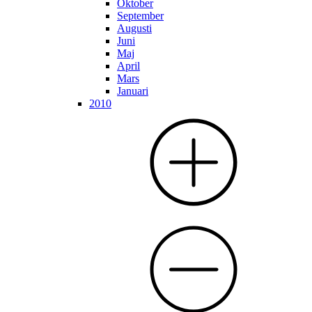
Oktober
September
Augusti
Juni
Maj
April
Mars
Januari
2010