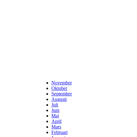
November
Oktober
September
Augusti
Juli
Juni
Maj
April
Mars
Februari