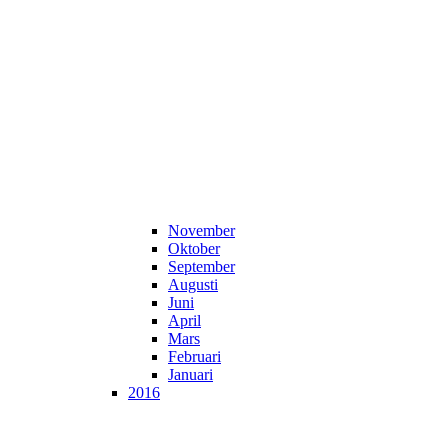
November
Oktober
September
Augusti
Juni
April
Mars
Februari
Januari
2016