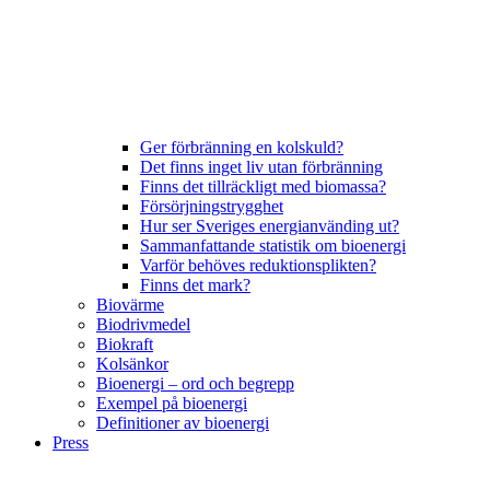
Ger förbränning en kolskuld?
Det finns inget liv utan förbränning
Finns det tillräckligt med biomassa?
Försörjningstrygghet
Hur ser Sveriges energianvänding ut?
Sammanfattande statistik om bioenergi
Varför behöves reduktionsplikten?
Finns det mark?
Biovärme
Biodrivmedel
Biokraft
Kolsänkor
Bioenergi – ord och begrepp
Exempel på bioenergi
Definitioner av bioenergi
Press