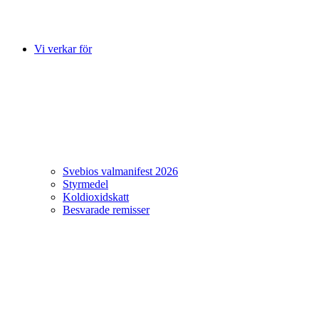
Vi verkar för
Svebios valmanifest 2026
Styrmedel
Koldioxidskatt
Besvarade remisser