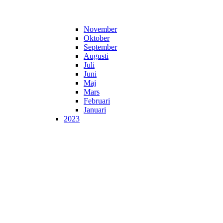
November
Oktober
September
Augusti
Juli
Juni
Maj
Mars
Februari
Januari
2023