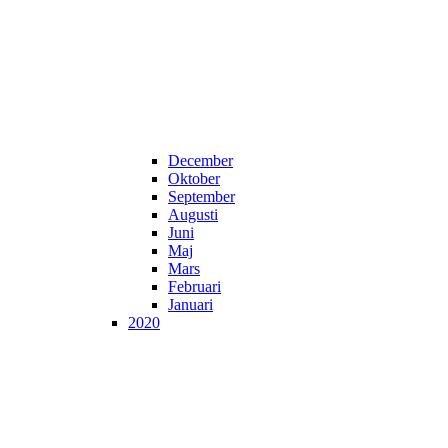
December
Oktober
September
Augusti
Juni
Maj
Mars
Februari
Januari
2020