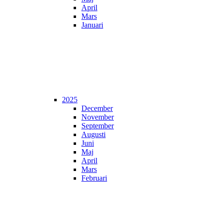
April
Mars
Januari
2025
December
November
September
Augusti
Juni
Maj
April
Mars
Februari