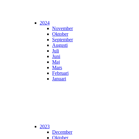
2024
November
Oktober
September
Augusti
Juli
Juni
Maj
Mars
Februari
Januari
2023
December
Oktober