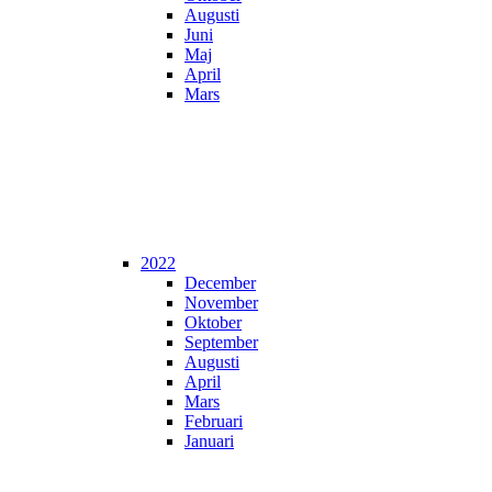
Augusti
Juni
Maj
April
Mars
2022
December
November
Oktober
September
Augusti
April
Mars
Februari
Januari