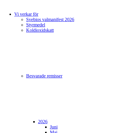
Vi verkar för
Svebios valmanifest 2026
Styrmedel
Koldioxidskatt
Besvarade remisser
2026
Juni
Maj