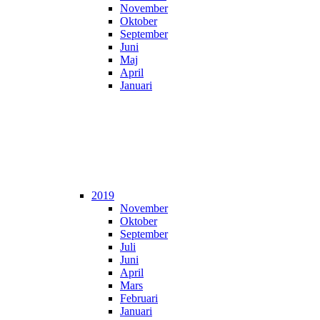
November
Oktober
September
Juni
Maj
April
Januari
2019
November
Oktober
September
Juli
Juni
April
Mars
Februari
Januari