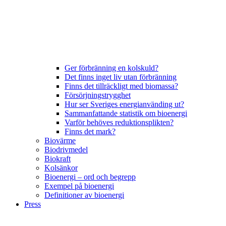
Ger förbränning en kolskuld?
Det finns inget liv utan förbränning
Finns det tillräckligt med biomassa?
Försörjningstrygghet
Hur ser Sveriges energianvänding ut?
Sammanfattande statistik om bioenergi
Varför behöves reduktionsplikten?
Finns det mark?
Biovärme
Biodrivmedel
Biokraft
Kolsänkor
Bioenergi – ord och begrepp
Exempel på bioenergi
Definitioner av bioenergi
Press