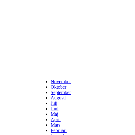
November
Oktober
September
Augusti
Juli
Juni
Maj
April
Mars
Februari