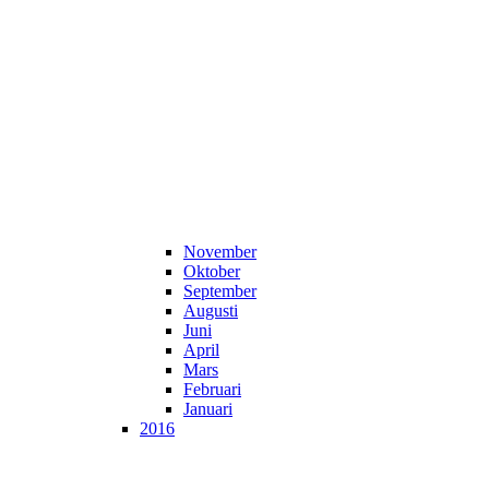
November
Oktober
September
Augusti
Juni
April
Mars
Februari
Januari
2016