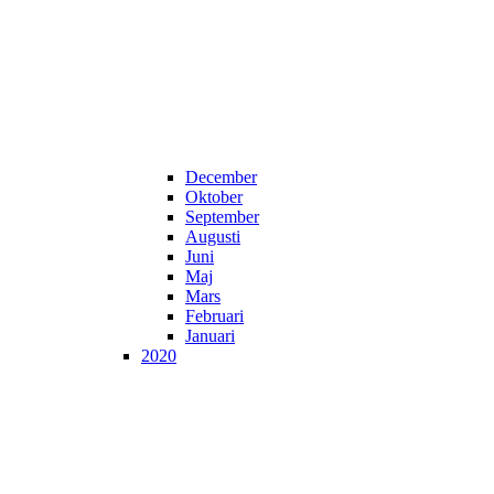
December
Oktober
September
Augusti
Juni
Maj
Mars
Februari
Januari
2020