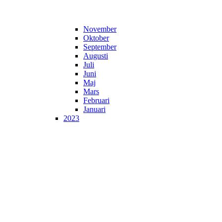
November
Oktober
September
Augusti
Juli
Juni
Maj
Mars
Februari
Januari
2023