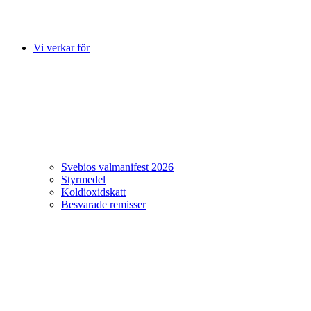
Vi verkar för
Svebios valmanifest 2026
Styrmedel
Koldioxidskatt
Besvarade remisser