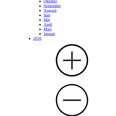
Oktober
September
Augusti
Juni
Maj
April
Mars
Januari
2010