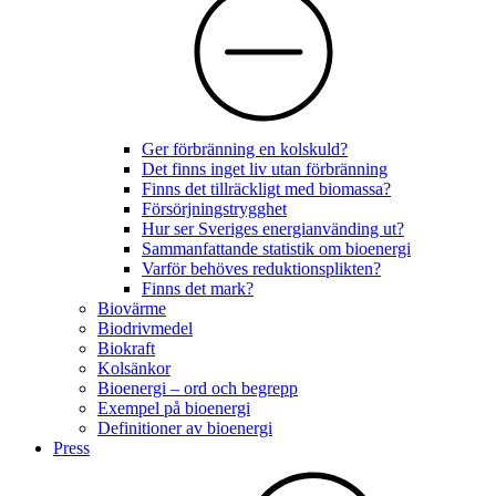
Ger förbränning en kolskuld?
Det finns inget liv utan förbränning
Finns det tillräckligt med biomassa?
Försörjningstrygghet
Hur ser Sveriges energianvänding ut?
Sammanfattande statistik om bioenergi
Varför behöves reduktionsplikten?
Finns det mark?
Biovärme
Biodrivmedel
Biokraft
Kolsänkor
Bioenergi – ord och begrepp
Exempel på bioenergi
Definitioner av bioenergi
Press