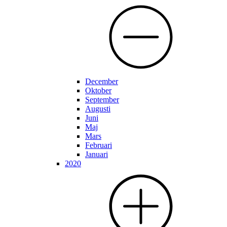
December
Oktober
September
Augusti
Juni
Maj
Mars
Februari
Januari
2020