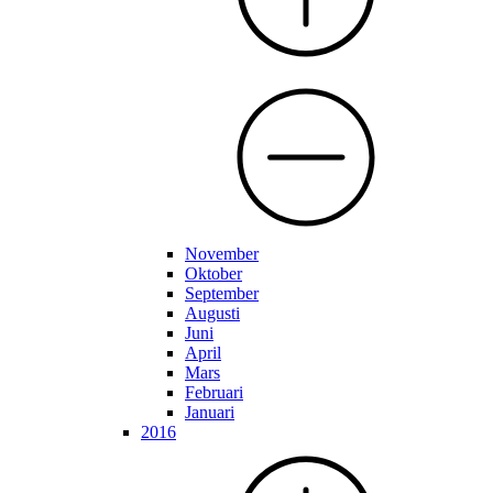
November
Oktober
September
Augusti
Juni
April
Mars
Februari
Januari
2016