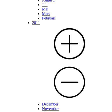
Augusti
Juli
Maj
Mars
Februari
2011
December
November