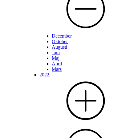
December
Oktober
Augusti
Juni
Maj
April
Mars
2022