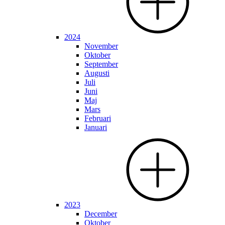
2024
November
Oktober
September
Augusti
Juli
Juni
Maj
Mars
Februari
Januari
2023
December
Oktober