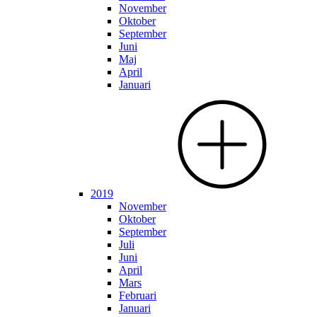
November
Oktober
September
Juni
Maj
April
Januari
2019
November
Oktober
September
Juli
Juni
April
Mars
Februari
Januari