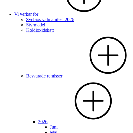
Vi verkar för
Svebios valmanifest 2026
Styrmedel
Koldioxidskatt
Besvarade remisser
2026
Juni
Maj