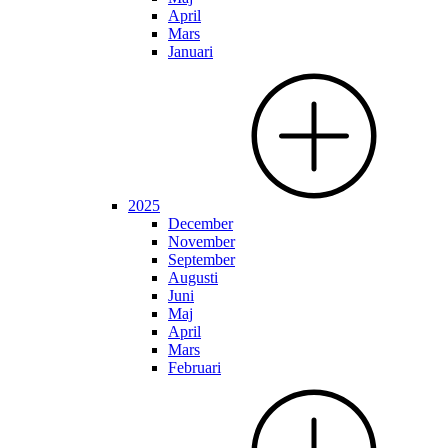
April
Mars
Januari
2025
December
November
September
Augusti
Juni
Maj
April
Mars
Februari