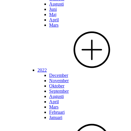
Augusti
Juni
Maj
April
Mars
2022
December
November
Oktober
September
Augusti
April
Mars
Februari
Januari