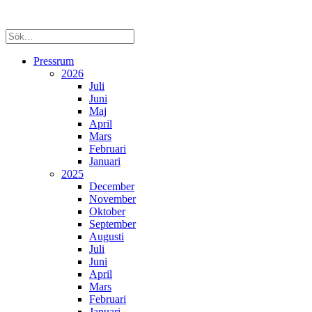
Pressrum
2026
Juli
Juni
Maj
April
Mars
Februari
Januari
2025
December
November
Oktober
September
Augusti
Juli
Juni
April
Mars
Februari
Januari