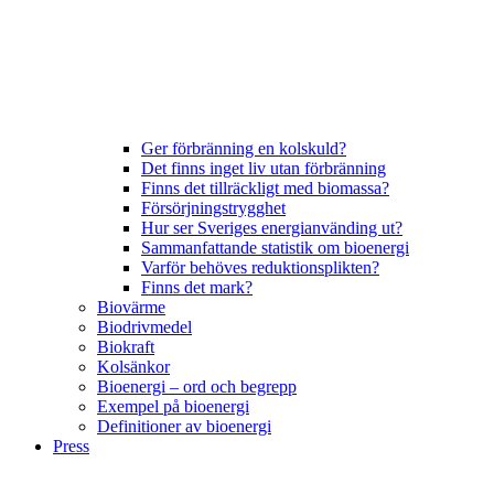
Ger förbränning en kolskuld?
Det finns inget liv utan förbränning
Finns det tillräckligt med biomassa?
Försörjningstrygghet
Hur ser Sveriges energianvänding ut?
Sammanfattande statistik om bioenergi
Varför behöves reduktionsplikten?
Finns det mark?
Biovärme
Biodrivmedel
Biokraft
Kolsänkor
Bioenergi – ord och begrepp
Exempel på bioenergi
Definitioner av bioenergi
Press