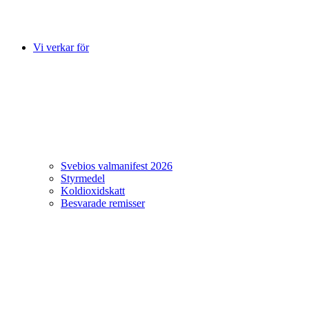
Vi verkar för
Svebios valmanifest 2026
Styrmedel
Koldioxidskatt
Besvarade remisser