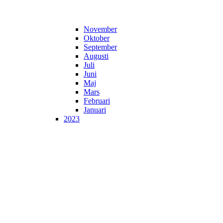
November
Oktober
September
Augusti
Juli
Juni
Maj
Mars
Februari
Januari
2023