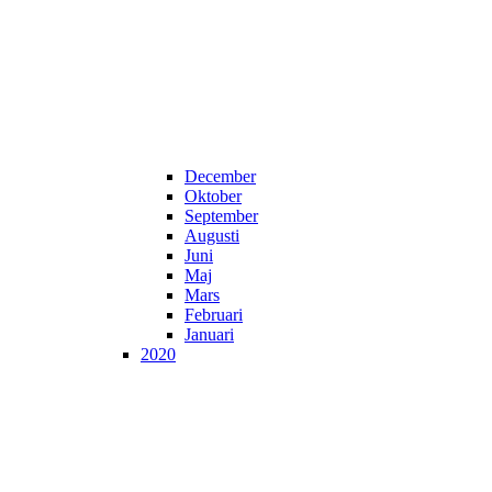
December
Oktober
September
Augusti
Juni
Maj
Mars
Februari
Januari
2020