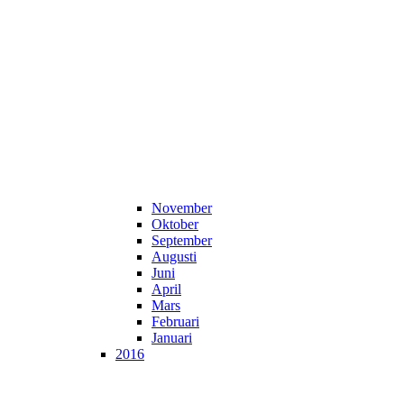
November
Oktober
September
Augusti
Juni
April
Mars
Februari
Januari
2016