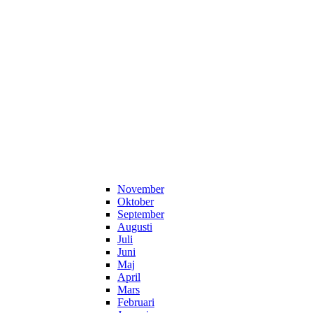
November
Oktober
September
Augusti
Juli
Juni
Maj
April
Mars
Februari