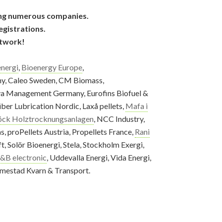
ring numerous companies.
egistrations.
etwork!
nergi
,
Bioenergy Europe
,
ny, Caleo Sweden, CM Biomass,
iva Management Germany, Eurofins Biofuel &
über Lubrication Nordic, Laxå pellets,
Mafa i
ck Holztrocknungsanlagen
, NCC Industry,
sås, proPellets Austria, Propellets France,
Rani
, Solör Bioenergi, Stela, Stockholm Exergi,
&B electronic
, Uddevalla Energi, Vida Energi,
lmestad Kvarn & Transport.