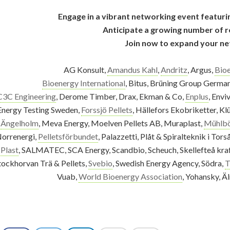
Engage in a vibrant networking event featu
Anticipate a growing number of r
Join now to expand your n
AG Konsult,
Amandus Kahl
,
Andritz
, Argus,
Bioe
Bioenergy International
, Bitus, Brüning Group Germa
C3C Engineering
, Derome Timber, Drax, Ekman & Co,
Enplus
, Env
Energy Testing Sweden,
Forssjö Pellets
, Hällefors Ekobriketter, Kl
Ängelholm
, Meva Energy, Moelven Pellets AB, Muraplast,
Mühlbö
orrenergi,
Pelletsförbundet
, Palazzetti, Plåt & Spiralteknik i Tor
Plast
, SALMATEC, SCA Energy, Scandbio, Scheuch, Skellefteå kraft
tockhorvan Trä & Pellets,
Svebio
, Swedish Energy Agency, Södra,
T
Vuab,
World Bioenergy Association
, Yohansky, Ä