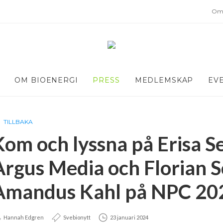
Om 
OM BIOENERGI
PRESS
MEDLEMSKAP
EV
TILLBAKA
Kom och lyssna på Erisa 
Argus Media och Florian 
Amandus Kahl på NPC 20
Hannah Edgren
Svebionytt
23 januari 2024