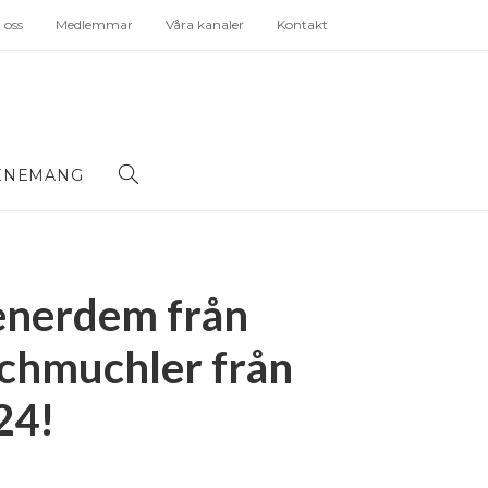
oss
Medlemmar
Våra kanaler
Kontakt
ENEMANG
Senerdem från
Schmuchler från
24!