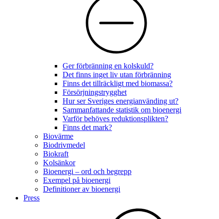
Ger förbränning en kolskuld?
Det finns inget liv utan förbränning
Finns det tillräckligt med biomassa?
Försörjningstrygghet
Hur ser Sveriges energianvänding ut?
Sammanfattande statistik om bioenergi
Varför behöves reduktionsplikten?
Finns det mark?
Biovärme
Biodrivmedel
Biokraft
Kolsänkor
Bioenergi – ord och begrepp
Exempel på bioenergi
Definitioner av bioenergi
Press