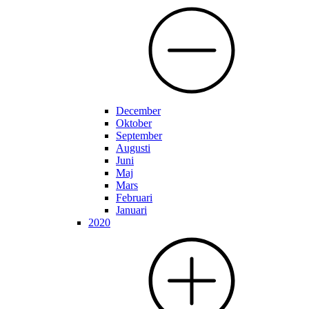
December
Oktober
September
Augusti
Juni
Maj
Mars
Februari
Januari
2020