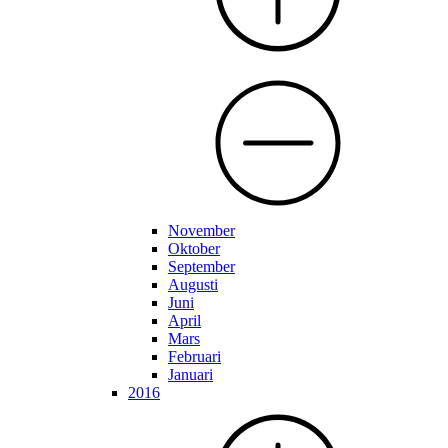
November
Oktober
September
Augusti
Juni
April
Mars
Februari
Januari
2016