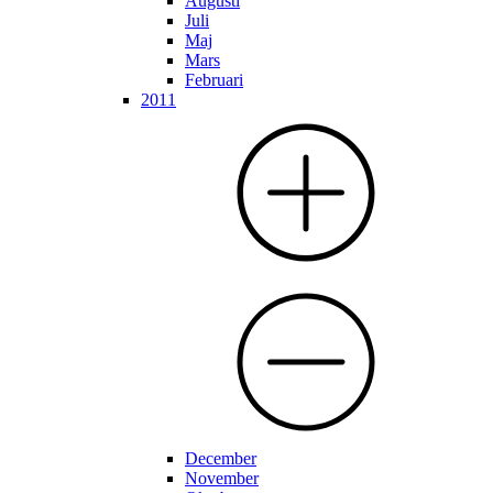
Augusti
Juli
Maj
Mars
Februari
2011
December
November