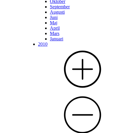
Oktober
September
Augusti
Juni
Maj
April
Mars
Januari
2010