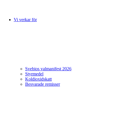
Vi verkar för
Svebios valmanifest 2026
Styrmedel
Koldioxidskatt
Besvarade remisser