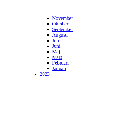
November
Oktober
September
Augusti
Juli
Juni
Maj
Mars
Februari
Januari
2023