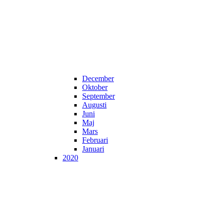
December
Oktober
September
Augusti
Juni
Maj
Mars
Februari
Januari
2020