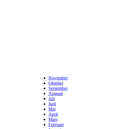
November
Oktober
September
Augusti
Juli
Juni
Maj
April
Mars
Februari