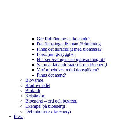
Ger förbränning en kolskuld?
Det finns inget liv utan förbränning
Finns det tillräckligt med biomassa?
Försörjningstrygghet
Hur ser Sveriges energianvänding ut?
Sammanfattande statistik om bioenergi
Varför behöves reduktionsplikten?
Finns det mark?
Biovärme
Biodrivmedel
Biokraft
Kolsänkor
Bioenergi – ord och begrepp
Exempel på bioenergi
Definitioner av bioenergi
Press