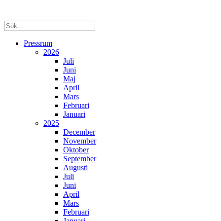
Pressrum
2026
Juli
Juni
Maj
April
Mars
Februari
Januari
2025
December
November
Oktober
September
Augusti
Juli
Juni
April
Mars
Februari
Januari