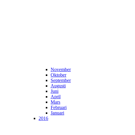
November
Oktober
September
Augusti
Juni
April
Mars
Februari
Januari
2016