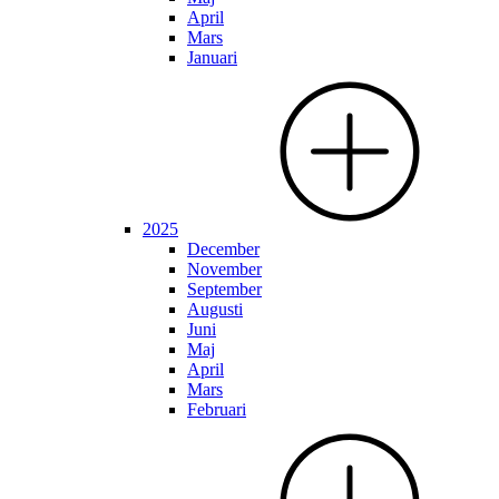
April
Mars
Januari
2025
December
November
September
Augusti
Juni
Maj
April
Mars
Februari