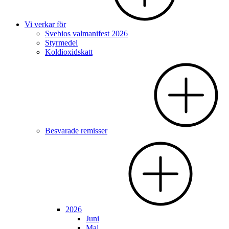
Vi verkar för
Svebios valmanifest 2026
Styrmedel
Koldioxidskatt
Besvarade remisser
2026
Juni
Maj