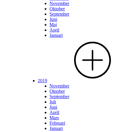
November
Oktober
September
Juni
Maj
April
Januari
2019
November
Oktober
September
Juli
Juni
April
Mars
Februari
Januari