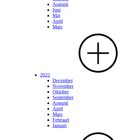
Augusti
Juni
Maj
April
Mars
2022
December
November
Oktober
September
Augusti
April
Mars
Februari
Januari