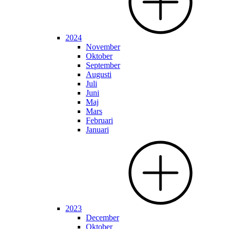
2024
November
Oktober
September
Augusti
Juli
Juni
Maj
Mars
Februari
Januari
2023
December
Oktober