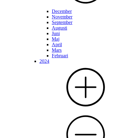
December
November
September
Augusti
Juni
Maj
April
Mars
Februari
2024