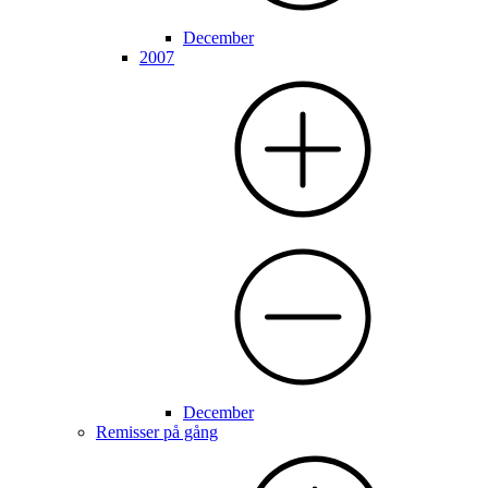
December
2007
December
Remisser på gång