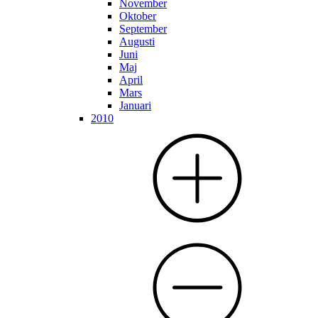
November
Oktober
September
Augusti
Juni
Maj
April
Mars
Januari
2010