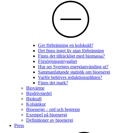
Ger förbränning en kolskuld?
Det finns inget liv utan förbränning
Finns det tillräckligt med biomassa?
Försörjningstrygghet
Hur ser Sveriges energianvänding ut?
Sammanfattande statistik om bioenergi
Varför behöves reduktionsplikten?
Finns det mark?
Biovärme
Biodrivmedel
Biokraft
Kolsänkor
Bioenergi – ord och begrepp
Exempel på bioenergi
Definitioner av bioenergi
Press