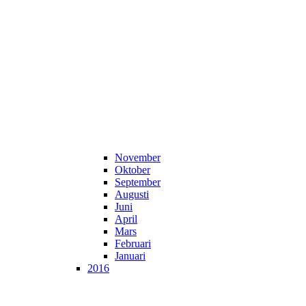
November
Oktober
September
Augusti
Juni
April
Mars
Februari
Januari
2016