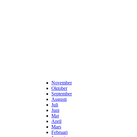
November
Oktober
September
Augusti
Juli
Juni
Maj
April
Mars
Februari