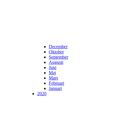
December
Oktober
September
Augusti
Juni
Maj
Mars
Februari
Januari
2020