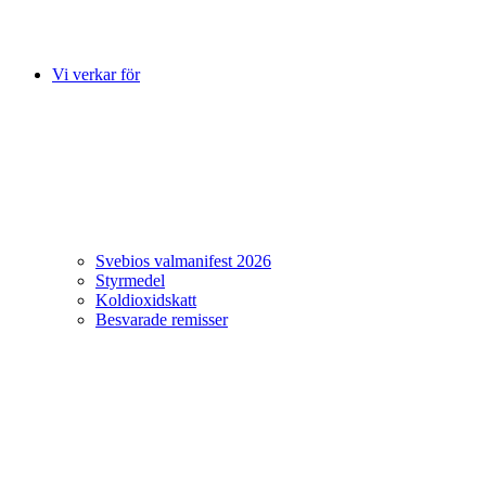
Vi verkar för
Svebios valmanifest 2026
Styrmedel
Koldioxidskatt
Besvarade remisser