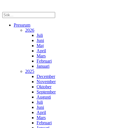
Pressrum
2026
Juli
Juni
Maj
April
Mars
Februari
Januari
2025
December
November
Oktober
September
Augusti
Juli
Juni
April
Mars
Februari
Januari