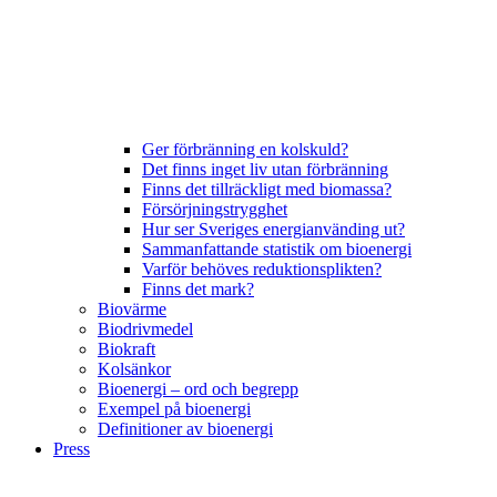
Ger förbränning en kolskuld?
Det finns inget liv utan förbränning
Finns det tillräckligt med biomassa?
Försörjningstrygghet
Hur ser Sveriges energianvänding ut?
Sammanfattande statistik om bioenergi
Varför behöves reduktionsplikten?
Finns det mark?
Biovärme
Biodrivmedel
Biokraft
Kolsänkor
Bioenergi – ord och begrepp
Exempel på bioenergi
Definitioner av bioenergi
Press