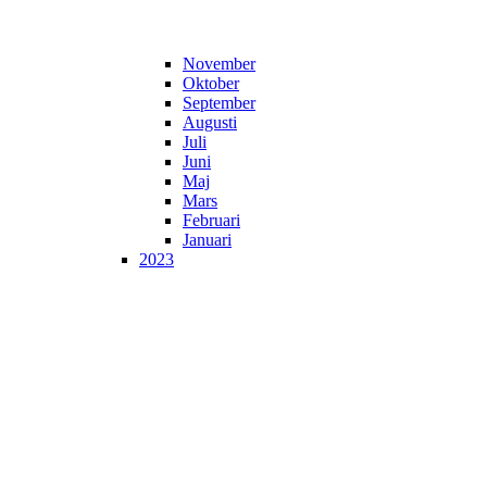
November
Oktober
September
Augusti
Juli
Juni
Maj
Mars
Februari
Januari
2023