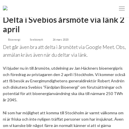
TILLBAKA
Delta i Svebios årsmöte via länk 2
april
Bioenergi
Svebionytt
26 mars 2020
MENY
Det går även bra att delta i årsmötet via Google Meet. Obs,
VI VERKAR FÖR
anmälan krävs även när du deltar via länk.
OM BIOENERGI
Svebios valmanifest 2026
Vi bjuder nu in till årsmöte, utdelning av Jan Häckners bioenergipris
och föredrag av pristagaren den 2 april i Stockholm. Vi kommer också
PRESS
Styrmedel
Aktuella frågor
att få besök av Energimyndighetens generaldirektör Robert Andrén
och diskutera Svebios ”Färdplan Bioenergi” om förutsättningar och
Ger förbränning en kolskuld?
potential för att bioenergianvändning ska öka till närmare 250 TWh
MEDLEMSKAP
Koldioxidskatt
Biovärme
år 2045.
Det finns inget liv utan förbränning
EVENEMANG
Besvarade remisser
Biodrivmedel
Associerad medlem
Ni som har möjlighet att komma till Stockholm är varmt välkomna om
Finns det tillräckligt med biomassa?
ni är friska och inte nyligen träffat personer som har insjuknat. Även
2026
Remisser på gång
Biokraft
Privat medlem
om vi kanske blir något färre än normalt känner vi att vi gärna
MER
Försörjningstrygghet