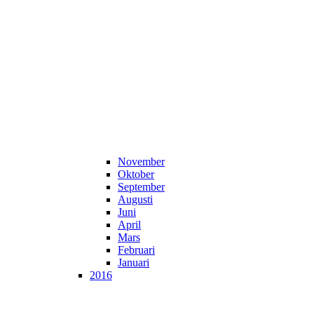
November
Oktober
September
Augusti
Juni
April
Mars
Februari
Januari
2016