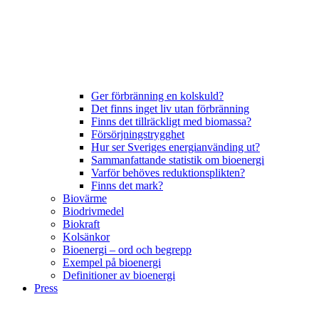
Ger förbränning en kolskuld?
Det finns inget liv utan förbränning
Finns det tillräckligt med biomassa?
Försörjningstrygghet
Hur ser Sveriges energianvänding ut?
Sammanfattande statistik om bioenergi
Varför behöves reduktionsplikten?
Finns det mark?
Biovärme
Biodrivmedel
Biokraft
Kolsänkor
Bioenergi – ord och begrepp
Exempel på bioenergi
Definitioner av bioenergi
Press