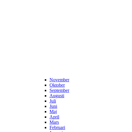
November
Oktober
September
Augusti
Juli
Juni
Maj
April
Mars
Februari