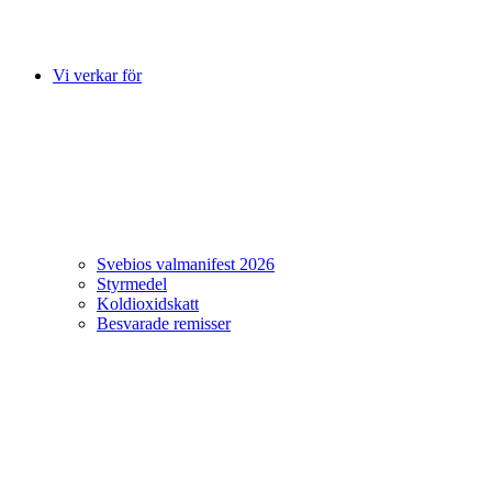
Vi verkar för
Svebios valmanifest 2026
Styrmedel
Koldioxidskatt
Besvarade remisser