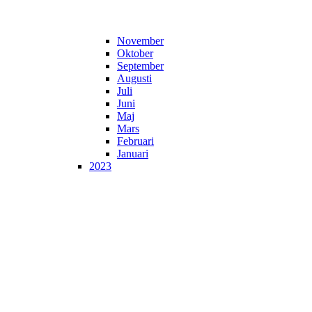
November
Oktober
September
Augusti
Juli
Juni
Maj
Mars
Februari
Januari
2023