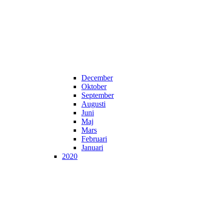
December
Oktober
September
Augusti
Juni
Maj
Mars
Februari
Januari
2020