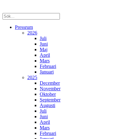
Pressrum
2026
Juli
Juni
Maj
April
Mars
Februari
Januari
2025
December
November
Oktober
September
Augusti
Juli
Juni
April
Mars
Februari
Januari