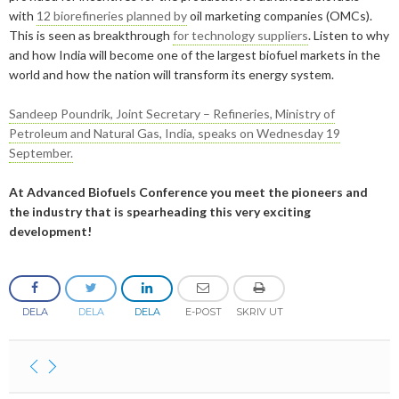
2025
Juni
with
12 biorefineries planned by
oil marketing companies (OMCs).
Kolsänkor
Om oss
Hur ser Sveriges energianvänding ut?
This is seen as breakthrough
for technology suppliers
. Listen to why
2024
Maj
December
and how India will become one of the largest biofuel markets in the
Sammanfattande statistik om bioenergi
Bioenergi – ord och begrepp
Medlemmar
Styrelse
world and how the nation will transform its energy system.
2023
April
November
November
Varför behöves reduktionsplikten?
Hedersmedlemmar
Exempel på bioenergi
Våra kanaler
Medlemmar
Sandeep Poundrik, Joint Secretary – Refineries, Ministry of
2022
Mars
September
Oktober
December
Finns det mark?
Petroleum and Natural Gas, India, speaks on Wednesday 19
Konkurrensrättsligt
2021
Januari
Augusti
September
Oktober
December
Definitioner av bioenergi
September.
Kontakt
Konferenser och event
Svebios stadgar
2020
Juni
Augusti
Augusti
November
December
Nordic Pellets Conference
At Advanced Biofuels Conference you meet the pioneers and
Publikationer och dokument
Verksamhetsberättelse
the industry that is spearheading this very exciting
2019
Maj
Juli
Juni
Oktober
Oktober
December
Stora biokraft- och värmekonferensen
development!
Projekt inom bioenergi
Årsstämmor
2018
April
Juni
Maj
September
September
November
November
Svebio Fuel Market Day
Avslutade projekt
Nätverk och samarbeten
2017
Mars
Maj
April
Augusti
Augusti
Oktober
Oktober
Maj
Svebios vår- och årsmöteskonferens
DELA
DELA
DELA
E-POST
SKRIV UT
BioDriv
2016
Februari
Mars
Mars
April
Juni
September
September
April
November
Jan Häckners bioenergistipendium
2015
Februari
Mars
Maj
Juni
Juli
Mars
Oktober
November
Integritetspolicy (GDPR)
2014
Januari
Februari
Mars
Maj
Juni
Februari
September
Oktober
November