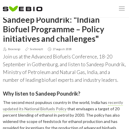
TILLBAKA
Sandeep Poundrik: "Indian
Biofuel Programme – Policy
initiatives and challenges"
MENY
Bioenergi
Svebionytt
27 augusti 2018
VI VERKAR FÖR
Join us at the Advanced Biofuels Conference, 18-20
September in Gothenburg, and listen to Sandeep Poundrik,
OM BIOENERGI
Svebios valmanifest 2026
Ministry of Petroleum and Natural Gas, India, and a
number of leading biofuel experts and industry leaders.
PRESS
Styrmedel
Aktuella frågor
Why listen to Sandeep Poundrik?
Ger förbränning en kolskuld?
MEDLEMSKAP
Koldioxidskatt
Biovärme
The second most populous country in the world, India has
recently
Det finns inget liv utan förbränning
EVENEMANG
Besvarade remisser
Biodrivmedel
Associerad medlem
updated its National Biofuels Policy
that envisages a target of 20
percent blending of ethanol in petrol by 2030. The policy has also
Finns det tillräckligt med biomassa?
2026
widened the scope of feedstock for ethanol production and has
Remisser på gång
Biokraft
Privat medlem
MER
Försörjningstrygghet
provided for incentives for the production of advanced biofuels