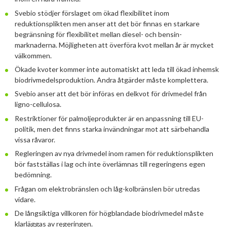
2025
Juni
Kolsänkor
Svebio stödjer förslaget om ökad flexibilitet inom
Om oss
Hur ser Sveriges energianvänding ut?
reduktionsplikten men anser att det bör finnas en starkare
2024
Maj
December
begränsning för flexibilitet mellan diesel- och bensin-
Sammanfattande statistik om bioenergi
Bioenergi – ord och begrepp
Medlemmar
Styrelse
marknaderna. Möjligheten att överföra kvot mellan år är mycket
2023
April
November
November
välkommen.
Varför behöves reduktionsplikten?
Hedersmedlemmar
Exempel på bioenergi
Våra kanaler
Medlemmar
2022
Mars
September
Oktober
December
Ökade kvoter kommer inte automatiskt att leda till ökad inhemsk
Finns det mark?
Konkurrensrättsligt
biodrivmedelsproduktion. Andra åtgärder måste komplettera.
2021
Januari
Augusti
September
Oktober
December
Definitioner av bioenergi
Kontakt
Konferenser och event
Svebio anser att det bör införas en delkvot för drivmedel från
Svebios stadgar
2020
Juni
Augusti
Augusti
November
December
ligno-cellulosa.
Nordic Pellets Conference
Publikationer och dokument
Restriktioner för palmoljeprodukter är en anpassning till EU-
Verksamhetsberättelse
2019
Maj
Juli
Juni
Oktober
Oktober
December
Stora biokraft- och värmekonferensen
politik, men det finns starka invändningar mot att särbehandla
Projekt inom bioenergi
Årsstämmor
vissa råvaror.
2018
April
Juni
Maj
September
September
November
November
Svebio Fuel Market Day
Regleringen av nya drivmedel inom ramen för reduktionsplikten
Avslutade projekt
Nätverk och samarbeten
2017
Mars
Maj
April
Augusti
Augusti
Oktober
Oktober
Maj
bör fastställas i lag och inte överlämnas till regeringens egen
Svebios vår- och årsmöteskonferens
bedömning.
BioDriv
2016
Februari
Mars
Mars
April
Juni
September
September
April
November
Jan Häckners bioenergistipendium
Frågan om elektrobränslen och låg-kolbränslen bör utredas
vidare.
2015
Februari
Mars
Maj
Juni
Juli
Mars
Oktober
November
Integritetspolicy (GDPR)
De långsiktiga villkoren för högblandade biodrivmedel måste
2014
Januari
Februari
Mars
Maj
Juni
Februari
September
Oktober
November
klarläggas av regeringen.