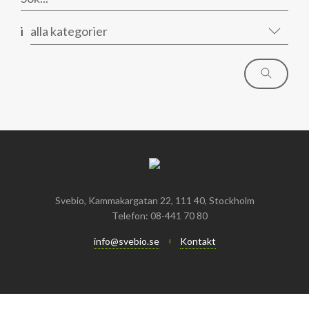
Mars
Mars
i
alla kategorier
Januari
Februari
Januari
Svebio, Kammakargatan 22, 111 40, Stockholm
Telefon: 08-441 70 80
info@svebio.se
Kontakt