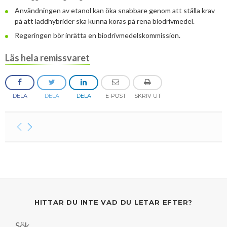
Användningen av etanol kan öka snabbare genom att ställa krav
2013
Januari
Februari
April
April
Januari
Augusti
September
Oktober
Augusti
på att laddhybrider ska kunna köras på rena biodrivmedel.
Regeringen bör inrätta en biodrivmedelskommission.
2012
Januari
Januari
Mars
Juni
Augusti
September
Juni
November
2011
Februari
April
Juli
Augusti
Maj
Oktober
December
Läs hela remissvaret
2010
Januari
Mars
Juni
Juli
April
September
Oktober
December
2009
Februari
Maj
Maj
Mars
Augusti
September
November
December
DELA
DELA
DELA
E-POST
SKRIV UT
2008
Januari
April
Mars
Februari
Maj
Augusti
Oktober
November
December
2007
Mars
Februari
Januari
April
Juli
September
September
November
December
Februari
Mars
Maj
Augusti
Mars
Augusti
December
Januari
Februari
Mars
Juni
Juli
Februari
Maj
Maj
HITTAR DU INTE VAD DU LETAR EFTER?
April
April