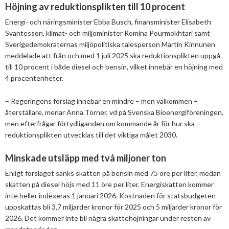
2025
Juni
Höjning av reduktionsplikten till 10 procent
Kolsänkor
Om oss
Hur ser Sveriges energianvänding ut?
Energi- och näringsminister Ebba Busch, finansminister Elisabeth
2024
Maj
December
Svantesson, klimat- och miljöminister Romina Pourmokhtari samt
Sammanfattande statistik om bioenergi
Bioenergi – ord och begrepp
Medlemmar
Styrelse
Sverigedemokraternas miljöpolitiska talesperson Martin Kinnunen
2023
April
November
November
meddelade att från och med 1 juli 2025 ska reduktionsplikten uppgå
Varför behöves reduktionsplikten?
Hedersmedlemmar
Exempel på bioenergi
Våra kanaler
Medlemmar
2022
Mars
September
Oktober
December
till 10 procent i både diesel och bensin, vilket innebär en höjning med
Finns det mark?
4 procentenheter.
Konkurrensrättsligt
2021
Januari
Augusti
September
Oktober
December
Definitioner av bioenergi
Kontakt
Konferenser och event
Svebios stadgar
– Regeringens förslag innebär en mindre – men välkommen –
2020
Juni
Augusti
Augusti
November
December
Nordic Pellets Conference
återställare, menar Anna Törner, vd på Svenska Bioenergiföreningen,
Publikationer och dokument
Verksamhetsberättelse
men efterfrågar förtydliganden om kommande år för hur ska
2019
Maj
Juli
Juni
Oktober
Oktober
December
Stora biokraft- och värmekonferensen
reduktionsplikten utvecklas till det viktiga målet 2030.
Projekt inom bioenergi
Årsstämmor
2018
April
Juni
Maj
September
September
November
November
Svebio Fuel Market Day
Minskade utsläpp med två miljoner ton
Avslutade projekt
Nätverk och samarbeten
2017
Mars
Maj
April
Augusti
Augusti
Oktober
Oktober
Maj
Svebios vår- och årsmöteskonferens
Enligt förslaget sänks skatten på bensin med 75 öre per liter, medan
BioDriv
skatten på diesel höjs med 11 öre per liter. Energiskatten kommer
2016
Februari
Mars
Mars
April
Juni
September
September
April
November
Jan Häckners bioenergistipendium
inte heller indexeras 1 januari 2026. Kostnaden för statsbudgeten
2015
Februari
Mars
Maj
Juni
Juli
Mars
Oktober
November
uppskattas bli 3,7 miljarder kronor för 2025 och 5 miljarder kronor för
Integritetspolicy (GDPR)
2026. Det kommer inte bli några skattehöjningar under resten av
2014
Januari
Februari
Mars
Maj
Juni
Februari
September
Oktober
November