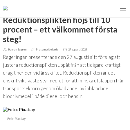
TILLBAKA
Reduktionsplikten höjs till 10
procent – ett välkommet första
steg!
MENY
Hannah Edgren
Pressmeddelande
27 augusti 2024
VI VERKAR FÖR
Regeringen presenterade den 27 augusti sitt förslag att
justera reduktionsplikten uppåt från att tidigare kraftigt
OM BIOENERGI
Svebios valmanifest 2026
dragit ner den vid årsskiftet. Reduktionsplikten är det
enskilt viktigaste styrmedlet för att minska utsläppen från
PRESS
Styrmedel
Aktuella frågor
transportsektorn genom ökad andel av inblandade
Ger förbränning en kolskuld?
MEDLEMSKAP
Koldioxidskatt
Biovärme
biodrivmedel i både diesel och bensin.
Det finns inget liv utan förbränning
EVENEMANG
Besvarade remisser
Biodrivmedel
Associerad medlem
Finns det tillräckligt med biomassa?
Foto: Pixabay
2026
Remisser på gång
Biokraft
Privat medlem
MER
Försörjningstrygghet