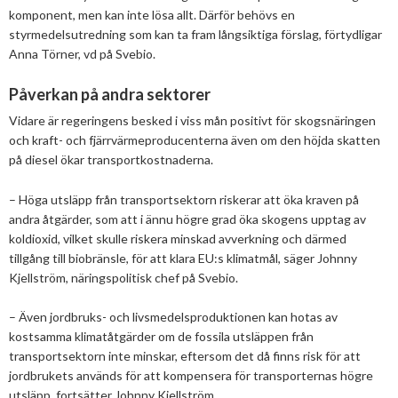
Mars
Mars
komponent, men kan inte lösa allt. Därför behövs en
styrmedelsutredning som kan ta fram långsiktiga förslag, förtydligar
Januari
Februari
Anna Törner, vd på Svebio.
Januari
Påverkan på andra sektorer
Vidare är regeringens besked i viss mån positivt för skogsnäringen
och kraft- och fjärrvärmeproducenterna även om den höjda skatten
på diesel ökar transportkostnaderna.
– Höga utsläpp från transportsektorn riskerar att öka kraven på
andra åtgärder, som att i ännu högre grad öka skogens upptag av
koldioxid, vilket skulle riskera minskad avverkning och därmed
tillgång till biobränsle, för att klara EU:s klimatmål, säger Johnny
Kjellström, näringspolitisk chef på Svebio.
– Även jordbruks- och livsmedelsproduktionen kan hotas av
kostsamma klimatåtgärder om de fossila utsläppen från
transportsektorn inte minskar, eftersom det då finns risk för att
jordbrukets används för att kompensera för transporternas högre
utsläpp, fortsätter Johnny Kjellström.