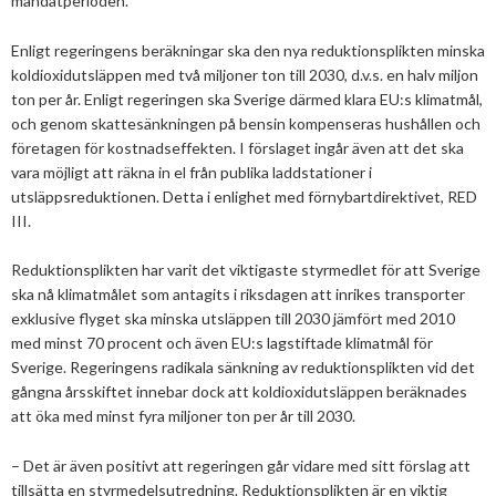
mandatperioden.
2013
Januari
Februari
April
April
Januari
Augusti
September
Oktober
Augusti
Enligt regeringens beräkningar ska den nya reduktionsplikten minska
koldioxidutsläppen med två miljoner ton till 2030, d.v.s. en halv miljon
2012
Januari
Januari
Mars
Juni
Augusti
September
Juni
November
ton per år. Enligt regeringen ska Sverige därmed klara EU:s klimatmål,
2011
Februari
April
Juli
Augusti
Maj
Oktober
December
och genom skattesänkningen på bensin kompenseras hushållen och
företagen för kostnadseffekten. I förslaget ingår även att det ska
2010
Januari
Mars
Juni
Juli
April
September
Oktober
December
vara möjligt att räkna in el från publika laddstationer i
utsläppsreduktionen. Detta i enlighet med förnybartdirektivet, RED
2009
Februari
Maj
Maj
Mars
Augusti
September
November
December
III.
2008
Januari
April
Mars
Februari
Maj
Augusti
Oktober
November
December
Reduktionsplikten har varit det viktigaste styrmedlet för att Sverige
2007
Mars
Februari
Januari
April
Juli
September
September
November
December
ska nå klimatmålet som antagits i riksdagen att inrikes transporter
exklusive flyget ska minska utsläppen till 2030 jämfört med 2010
Februari
Mars
Maj
Augusti
Mars
Augusti
December
med minst 70 procent och även EU:s lagstiftade klimatmål för
Sverige. Regeringens radikala sänkning av reduktionsplikten vid det
Januari
Februari
Mars
Juni
Juli
gångna årsskiftet innebar dock att koldioxidutsläppen beräknades
att öka med minst fyra miljoner ton per år till 2030.
Februari
Maj
Maj
– Det är även positivt att regeringen går vidare med sitt förslag att
April
April
tillsätta en styrmedelsutredning. Reduktionsplikten är en viktig