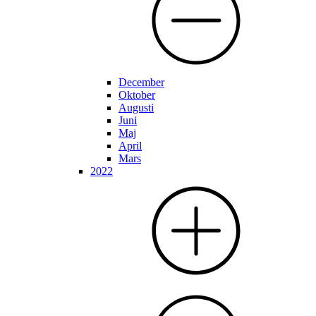
December
Oktober
Augusti
Juni
Maj
April
Mars
2022