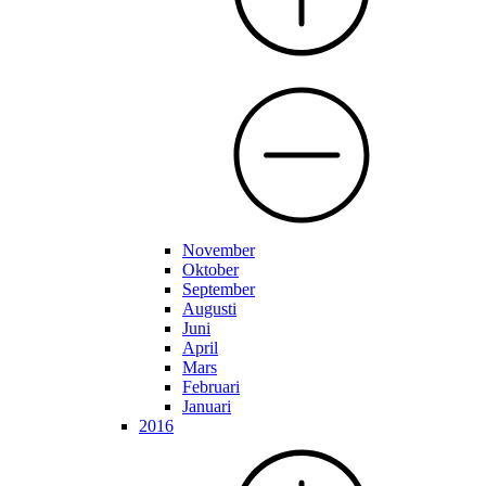
November
Oktober
September
Augusti
Juni
April
Mars
Februari
Januari
2016