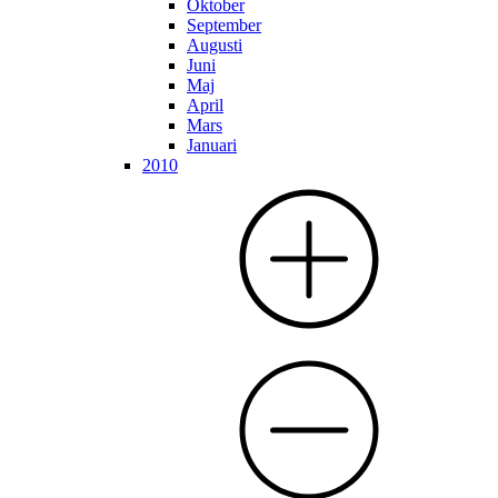
Oktober
September
Augusti
Juni
Maj
April
Mars
Januari
2010