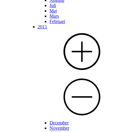
Augusti
Juli
Maj
Mars
Februari
2011
December
November