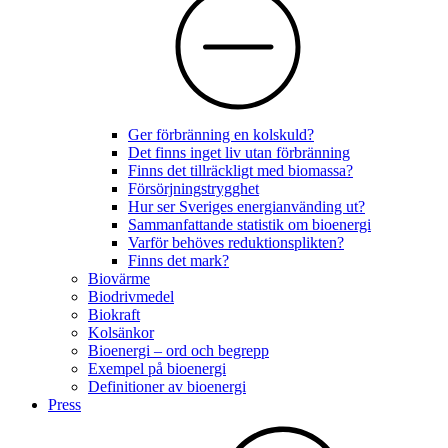
Ger förbränning en kolskuld?
Det finns inget liv utan förbränning
Finns det tillräckligt med biomassa?
Försörjningstrygghet
Hur ser Sveriges energianvänding ut?
Sammanfattande statistik om bioenergi
Varför behöves reduktionsplikten?
Finns det mark?
Biovärme
Biodrivmedel
Biokraft
Kolsänkor
Bioenergi – ord och begrepp
Exempel på bioenergi
Definitioner av bioenergi
Press