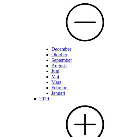
December
Oktober
September
Augusti
Juni
Maj
Mars
Februari
Januari
2020