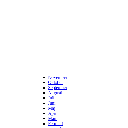
November
Oktober
September
Augusti
Juli
Juni
Maj
April
Mars
Februari