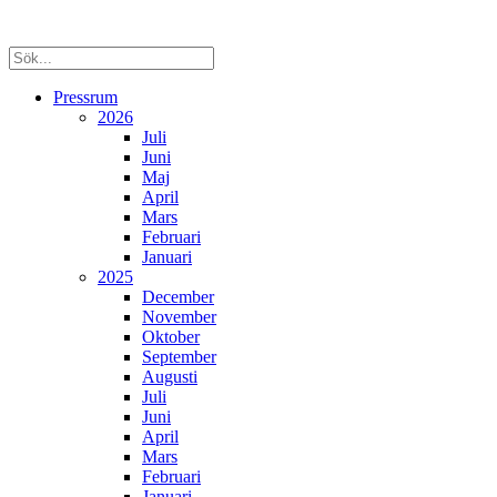
Pressrum
2026
Juli
Juni
Maj
April
Mars
Februari
Januari
2025
December
November
Oktober
September
Augusti
Juli
Juni
April
Mars
Februari
Januari