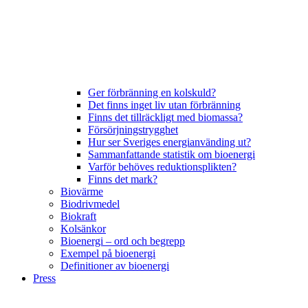
Ger förbränning en kolskuld?
Det finns inget liv utan förbränning
Finns det tillräckligt med biomassa?
Försörjningstrygghet
Hur ser Sveriges energianvänding ut?
Sammanfattande statistik om bioenergi
Varför behöves reduktionsplikten?
Finns det mark?
Biovärme
Biodrivmedel
Biokraft
Kolsänkor
Bioenergi – ord och begrepp
Exempel på bioenergi
Definitioner av bioenergi
Press