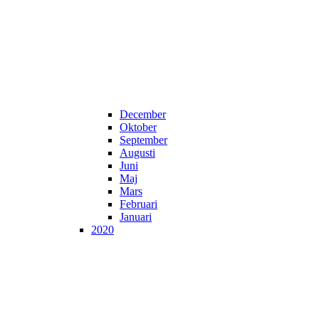
December
Oktober
September
Augusti
Juni
Maj
Mars
Februari
Januari
2020