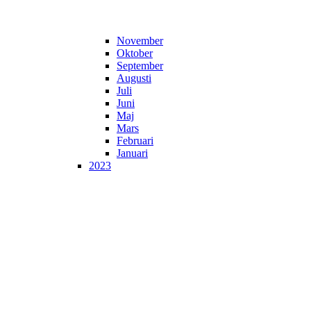
November
Oktober
September
Augusti
Juli
Juni
Maj
Mars
Februari
Januari
2023