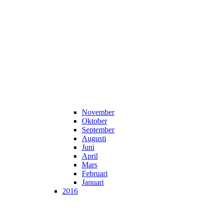
November
Oktober
September
Augusti
Juni
April
Mars
Februari
Januari
2016