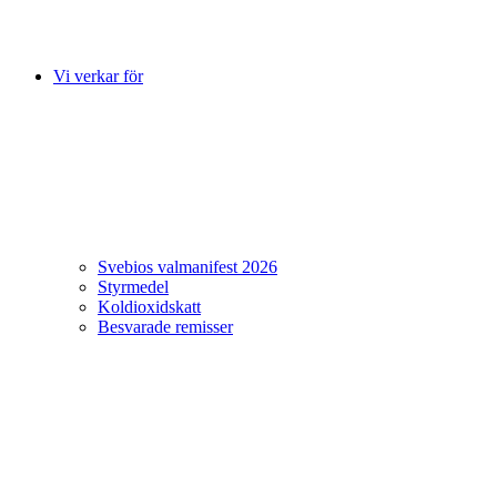
Vi verkar för
Svebios valmanifest 2026
Styrmedel
Koldioxidskatt
Besvarade remisser