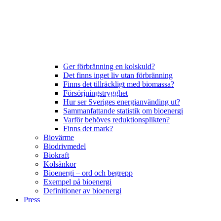
Ger förbränning en kolskuld?
Det finns inget liv utan förbränning
Finns det tillräckligt med biomassa?
Försörjningstrygghet
Hur ser Sveriges energianvänding ut?
Sammanfattande statistik om bioenergi
Varför behöves reduktionsplikten?
Finns det mark?
Biovärme
Biodrivmedel
Biokraft
Kolsänkor
Bioenergi – ord och begrepp
Exempel på bioenergi
Definitioner av bioenergi
Press