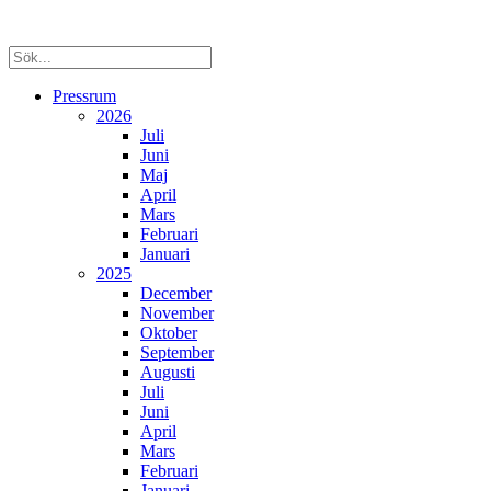
Pressrum
2026
Juli
Juni
Maj
April
Mars
Februari
Januari
2025
December
November
Oktober
September
Augusti
Juli
Juni
April
Mars
Februari
Januari