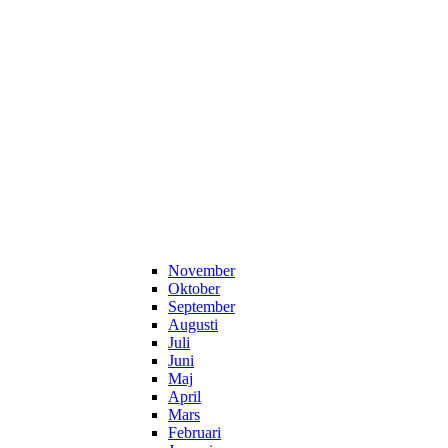
November
Oktober
September
Augusti
Juli
Juni
Maj
April
Mars
Februari