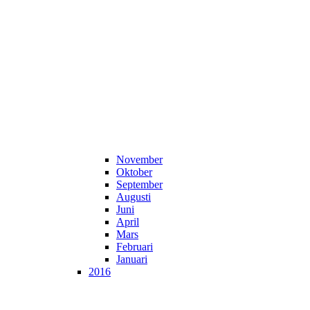
November
Oktober
September
Augusti
Juni
April
Mars
Februari
Januari
2016