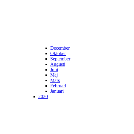
December
Oktober
September
Augusti
Juni
Maj
Mars
Februari
Januari
2020