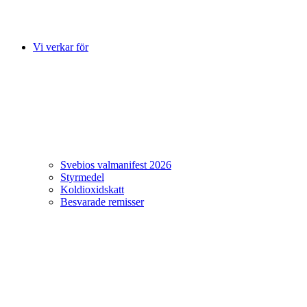
Vi verkar för
Svebios valmanifest 2026
Styrmedel
Koldioxidskatt
Besvarade remisser