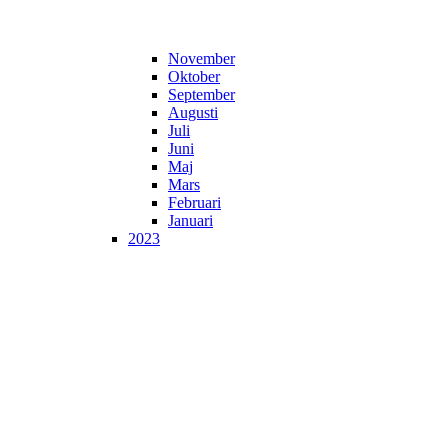
November
Oktober
September
Augusti
Juli
Juni
Maj
Mars
Februari
Januari
2023