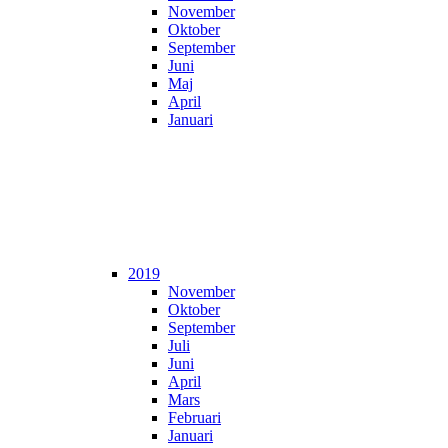
November
Oktober
September
Juni
Maj
April
Januari
2019
November
Oktober
September
Juli
Juni
April
Mars
Februari
Januari