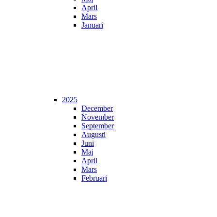
April
Mars
Januari
2025
December
November
September
Augusti
Juni
Maj
April
Mars
Februari