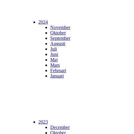
2024
November
Oktober
September
Augusti
Juli
Juni
Maj
Mars
Februari
Januari
2023
December
Oktober