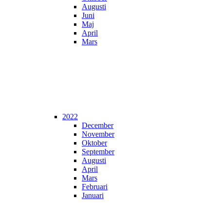
Augusti
Juni
Maj
April
Mars
2022
December
November
Oktober
September
Augusti
April
Mars
Februari
Januari