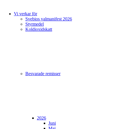
Vi verkar för
Svebios valmanifest 2026
Styrmedel
Koldioxidskatt
Besvarade remisser
2026
Juni
Maj