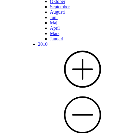
Oktober
September
Augusti
Juni
Maj
April
Mars
Januari
2010