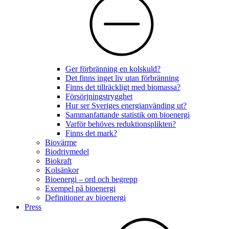
Ger förbränning en kolskuld?
Det finns inget liv utan förbränning
Finns det tillräckligt med biomassa?
Försörjningstrygghet
Hur ser Sveriges energianvänding ut?
Sammanfattande statistik om bioenergi
Varför behöves reduktionsplikten?
Finns det mark?
Biovärme
Biodrivmedel
Biokraft
Kolsänkor
Bioenergi – ord och begrepp
Exempel på bioenergi
Definitioner av bioenergi
Press