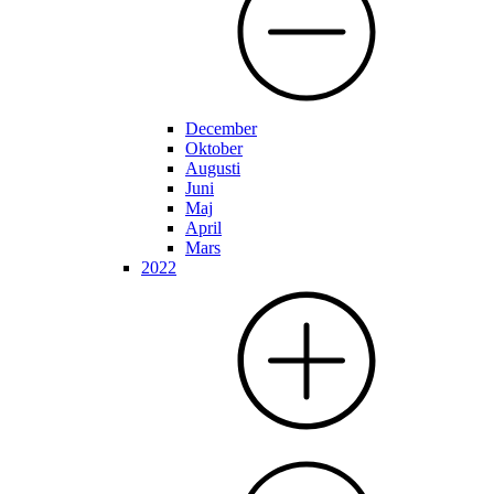
December
Oktober
Augusti
Juni
Maj
April
Mars
2022