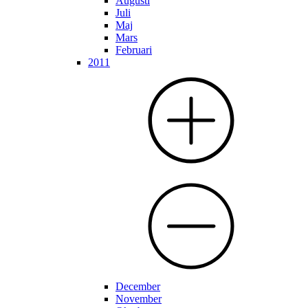
Augusti
Juli
Maj
Mars
Februari
2011
December
November