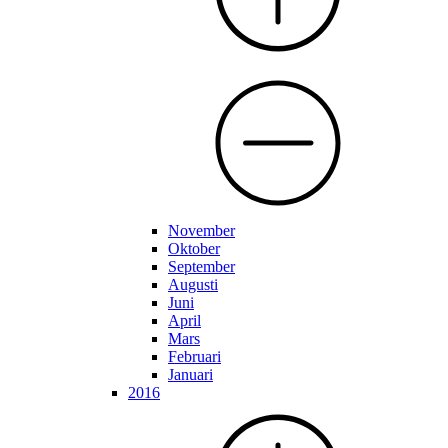
November
Oktober
September
Augusti
Juni
April
Mars
Februari
Januari
2016