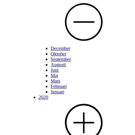
December
Oktober
September
Augusti
Juni
Maj
Mars
Februari
Januari
2020