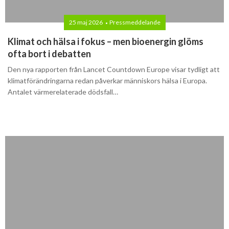
25 maj 2026
Pressmeddelande
Klimat och hälsa i fokus – men bioenergin glöms
ofta bort i debatten
Den nya rapporten från Lancet Countdown Europe visar tydligt att
klimatförändringarna redan påverkar människors hälsa i Europa.
Antalet värmerelaterade dödsfall…