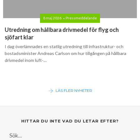
8 maj 2026
Pressmeddelande
Utredning om hållbara drivmedel för flyg och
sjöfart klar
I dag överlämnades en statlig utredning till infrastruktur- och
bostadsminister Andreas Carlson om hur tillgången på hållbara
drivmedel inom luft-…
LÄS FLER NYHETER
HITTAR DU INTE VAD DU LETAR EFTER?