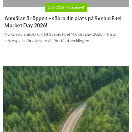
Mars
Mars
1 juli 2026
Svebionytt
Januari
Februari
Anmälan är öppen – säkra din plats på Svebio Fuel
Market Day 2026!
Januari
Nu kan du anmäla dig till Svebio Fuel Market Day 2026 – årets
mötesplats för alla som vill förstå utvecklingen…